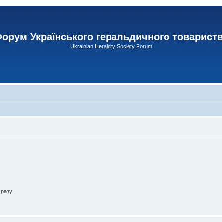
орум Українського геральдичного товарист
Ukrainian Heraldry Society Forum
 разу