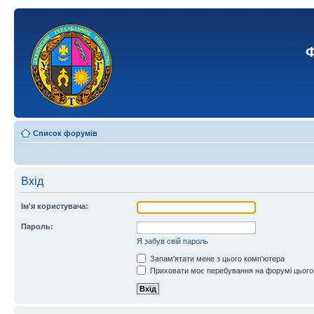
Ф
Список форумів
Вхід
Ім'я користувача:
Пароль:
Я забув свій пароль
Запам'ятати мене з цього комп'ютера
Приховати моє перебування на форумі цього