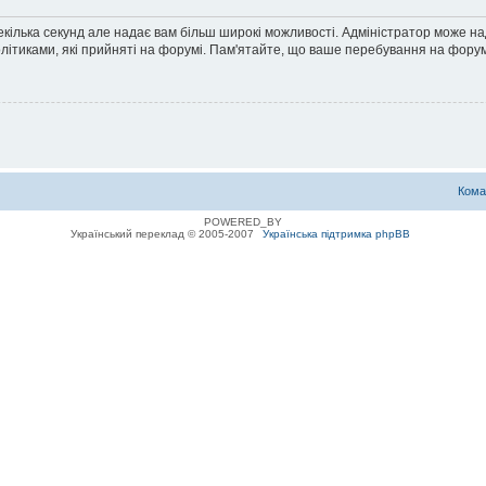
екілька секунд але надає вам більш широкі можливості. Адміністратор може н
олітиками, які прийняті на форумі. Пам'ятайте, що ваше перебування на форум
Кома
POWERED_BY
Український переклад © 2005-2007
Українська підтримка phpBB