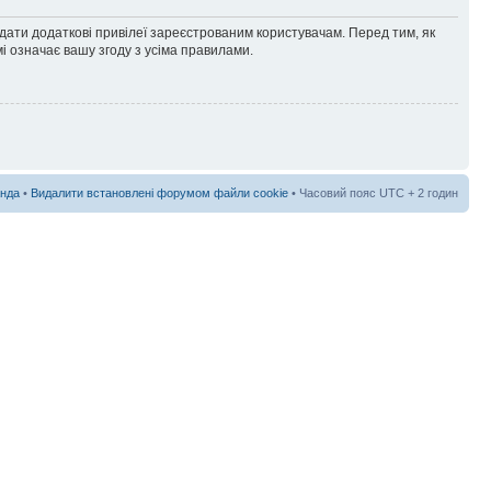
адати додаткові привілеї зареєстрованим користувачам. Перед тим, як
і означає вашу згоду з усіма правилами.
нда
•
Видалити встановлені форумом файли cookie
• Часовий пояс UTC + 2 годин