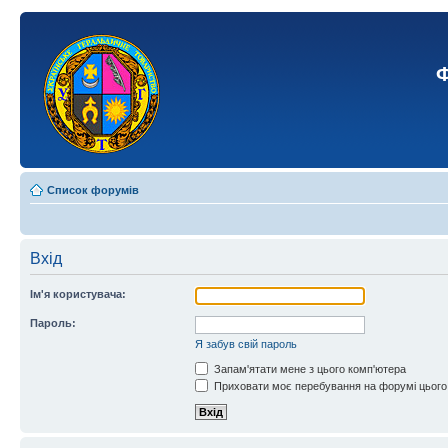
Ф
Список форумів
Вхід
Ім'я користувача:
Пароль:
Я забув свій пароль
Запам'ятати мене з цього комп'ютера
Приховати моє перебування на форумі цього