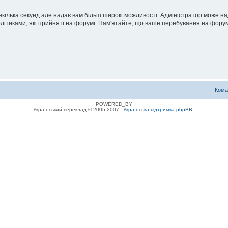
екілька секунд але надає вам більш широкі можливості. Адміністратор може н
олітиками, які прийняті на форумі. Пам'ятайте, що ваше перебування на форум
Кома
POWERED_BY
Український переклад © 2005-2007
Українська підтримка phpBB