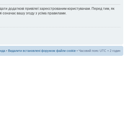
адати додаткові привілеї зареєстрованим користувачам. Перед тим, як
і означає вашу згоду з усіма правилами.
нда
•
Видалити встановлені форумом файли cookie
• Часовий пояс UTC + 2 годин