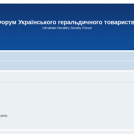
орум Українського геральдичного товарист
Ukrainian Heraldry Society Forum
 разу