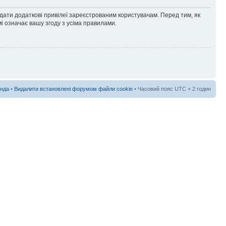
адати додаткові привілеї зареєстрованим користувачам. Перед тим, як
і означає вашу згоду з усіма правилами.
нда
•
Видалити встановлені форумом файли cookie
• Часовий пояс UTC + 2 годин