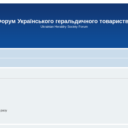
орум Українського геральдичного товарист
Ukrainian Heraldry Society Forum
 разу