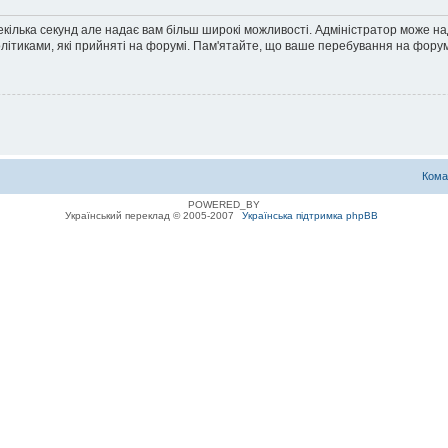
екілька секунд але надає вам більш широкі можливості. Адміністратор може н
олітиками, які прийняті на форумі. Пам'ятайте, що ваше перебування на форум
Кома
POWERED_BY
Український переклад © 2005-2007
Українська підтримка phpBB