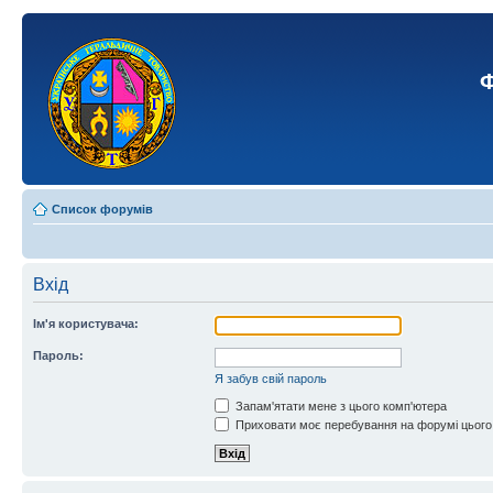
Ф
Список форумів
Вхід
Ім'я користувача:
Пароль:
Я забув свій пароль
Запам'ятати мене з цього комп'ютера
Приховати моє перебування на форумі цього