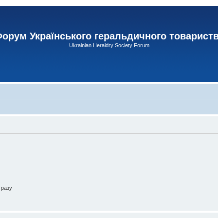
орум Українського геральдичного товарист
Ukrainian Heraldry Society Forum
 разу