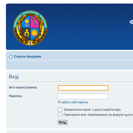
Ф
Список форумів
Вхід
Ім'я користувача:
Пароль:
Я забув свій пароль
Запам'ятати мене з цього комп'ютера
Приховати моє перебування на форумі цього