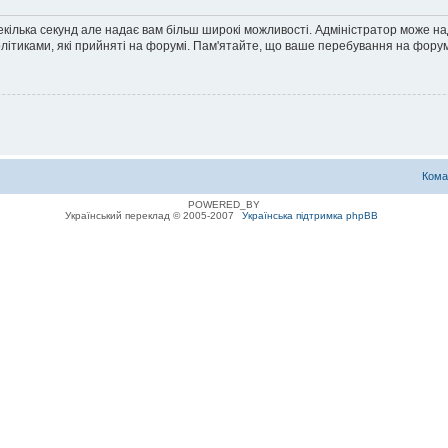
екілька секунд але надає вам більш широкі можливості. Адміністратор може н
олітиками, які прийняті на форумі. Пам'ятайте, що ваше перебування на форум
Кома
POWERED_BY
Український переклад © 2005-2007
Українська підтримка phpBB