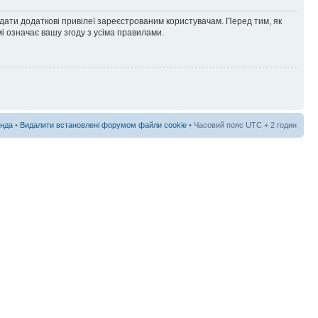
адати додаткові привілеї зареєстрованим користувачам. Перед тим, як
і означає вашу згоду з усіма правилами.
нда
•
Видалити встановлені форумом файли cookie
• Часовий пояс UTC + 2 годин