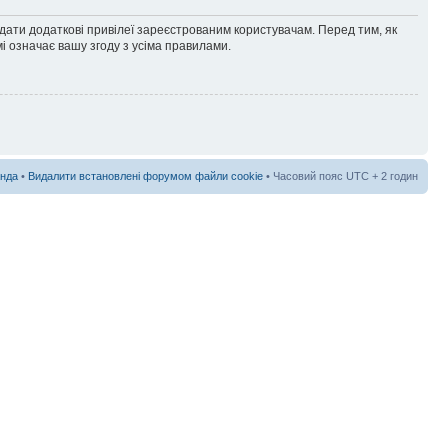
адати додаткові привілеї зареєстрованим користувачам. Перед тим, як
і означає вашу згоду з усіма правилами.
нда
•
Видалити встановлені форумом файли cookie
• Часовий пояс UTC + 2 годин