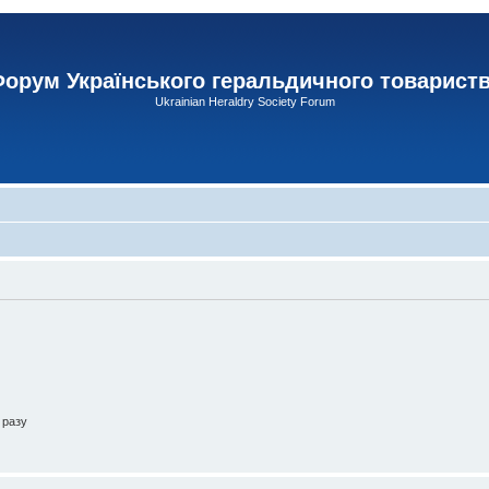
орум Українського геральдичного товарист
Ukrainian Heraldry Society Forum
 разу