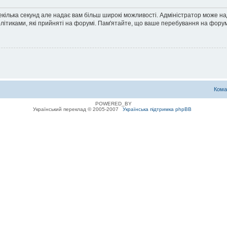
екілька секунд але надає вам більш широкі можливості. Адміністратор може н
олітиками, які прийняті на форумі. Пам'ятайте, що ваше перебування на форум
Кома
POWERED_BY
Український переклад © 2005-2007
Українська підтримка phpBB