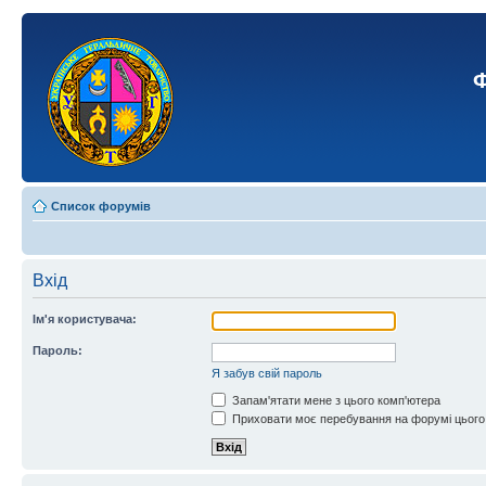
Ф
Список форумів
Вхід
Ім'я користувача:
Пароль:
Я забув свій пароль
Запам'ятати мене з цього комп'ютера
Приховати моє перебування на форумі цього