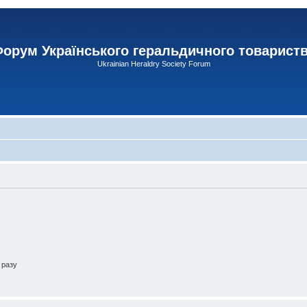
орум Українського геральдичного товарист
Ukrainian Heraldry Society Forum
 разу