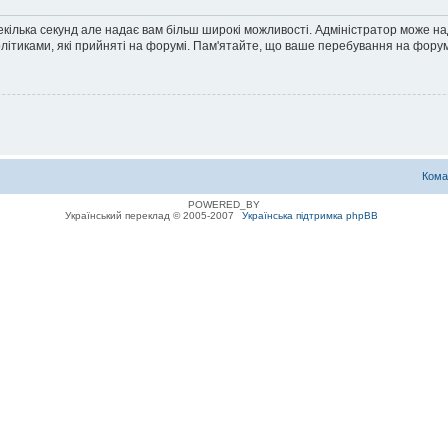
екілька секунд але надає вам більш широкі можливості. Адміністратор може н
олітиками, які прийняті на форумі. Пам'ятайте, що ваше перебування на форум
Кома
POWERED_BY
Український переклад © 2005-2007
Українська підтримка phpBB