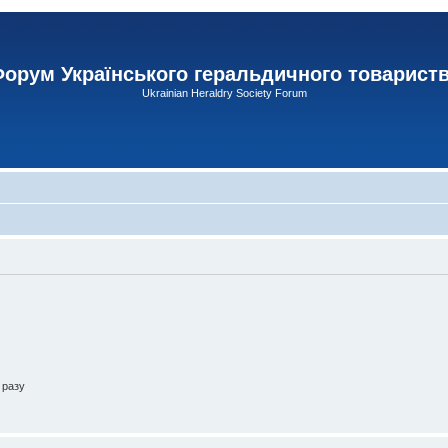
орум Українського геральдичного товарист
Ukrainian Heraldry Society Forum
 разу