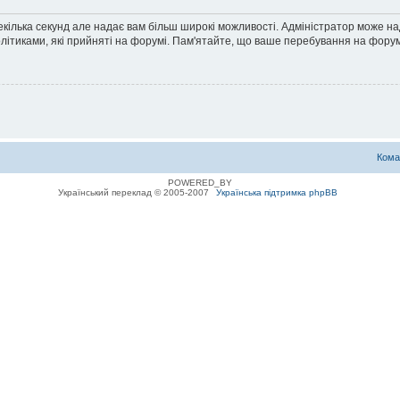
екілька секунд але надає вам більш широкі можливості. Адміністратор може н
олітиками, які прийняті на форумі. Пам'ятайте, що ваше перебування на форум
Кома
POWERED_BY
Український переклад © 2005-2007
Українська підтримка phpBB