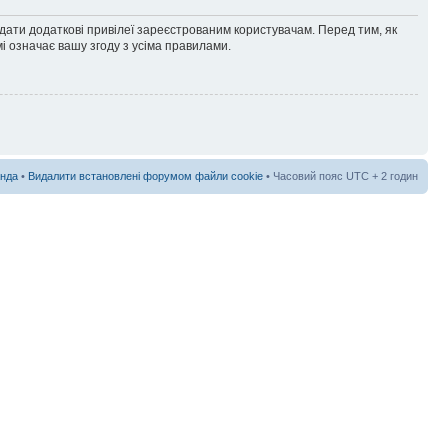
адати додаткові привілеї зареєстрованим користувачам. Перед тим, як
і означає вашу згоду з усіма правилами.
нда
•
Видалити встановлені форумом файли cookie
• Часовий пояс UTC + 2 годин