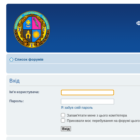
Ф
Список форумів
Вхід
Ім'я користувача:
Пароль:
Я забув свій пароль
Запам'ятати мене з цього комп'ютера
Приховати моє перебування на форумі цього