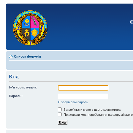
Ф
Список форумів
Вхід
Ім'я користувача:
Пароль:
Я забув свій пароль
Запам'ятати мене з цього комп'ютера
Приховати моє перебування на форумі цього