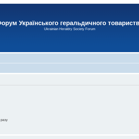
орум Українського геральдичного товарист
Ukrainian Heraldry Society Forum
 разу