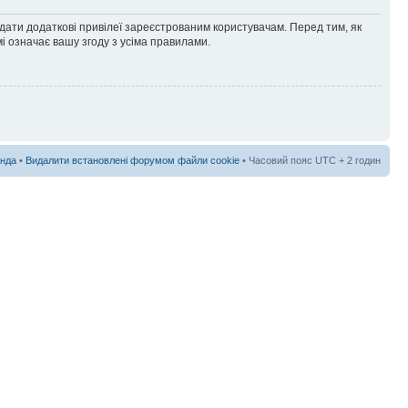
адати додаткові привілеї зареєстрованим користувачам. Перед тим, як
і означає вашу згоду з усіма правилами.
нда
•
Видалити встановлені форумом файли cookie
• Часовий пояс UTC + 2 годин