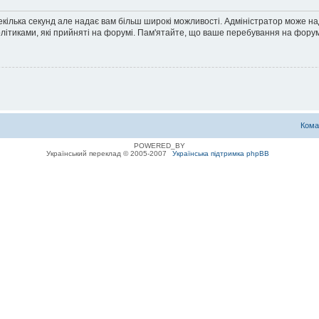
екілька секунд але надає вам більш широкі можливості. Адміністратор може н
олітиками, які прийняті на форумі. Пам'ятайте, що ваше перебування на форум
Кома
POWERED_BY
Український переклад © 2005-2007
Українська підтримка phpBB