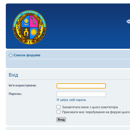
Ф
Список форумів
Вхід
Ім'я користувача:
Пароль:
Я забув свій пароль
Запам'ятати мене з цього комп'ютера
Приховати моє перебування на форумі цього