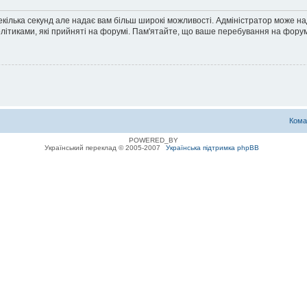
екілька секунд але надає вам більш широкі можливості. Адміністратор може н
олітиками, які прийняті на форумі. Пам'ятайте, що ваше перебування на форум
Кома
POWERED_BY
Український переклад © 2005-2007
Українська підтримка phpBB