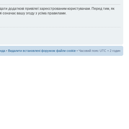
адати додаткові привілеї зареєстрованим користувачам. Перед тим, як
і означає вашу згоду з усіма правилами.
нда
•
Видалити встановлені форумом файли cookie
• Часовий пояс UTC + 2 годин