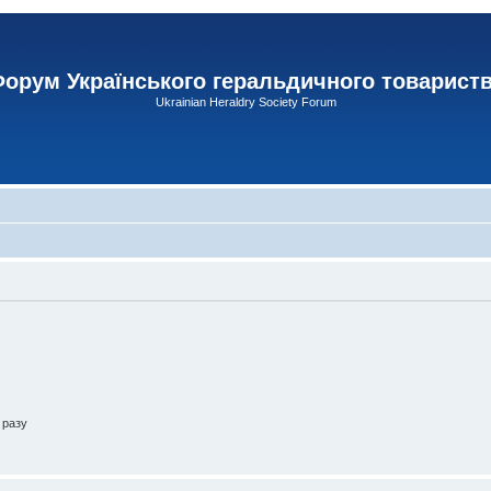
орум Українського геральдичного товарист
Ukrainian Heraldry Society Forum
 разу