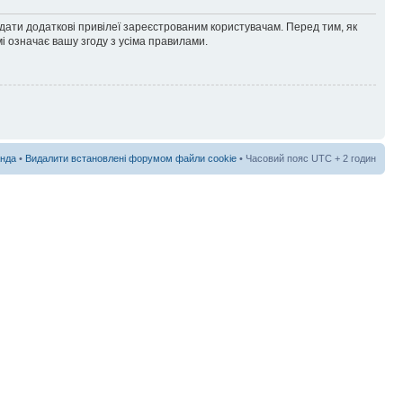
адати додаткові привілеї зареєстрованим користувачам. Перед тим, як
і означає вашу згоду з усіма правилами.
нда
•
Видалити встановлені форумом файли cookie
• Часовий пояс UTC + 2 годин