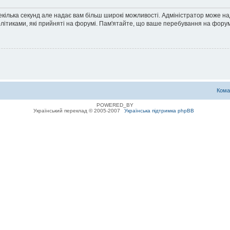
екілька секунд але надає вам більш широкі можливості. Адміністратор може н
олітиками, які прийняті на форумі. Пам'ятайте, що ваше перебування на форум
Кома
POWERED_BY
Український переклад © 2005-2007
Українська підтримка phpBB