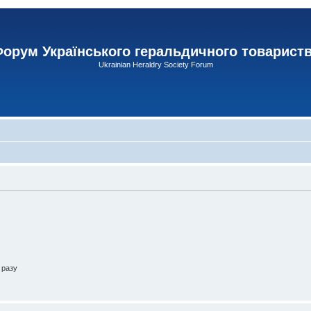
орум Українського геральдичного товарист
Ukrainian Heraldry Society Forum
 разу