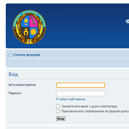
Ф
Список форумів
Вхід
Ім'я користувача:
Пароль:
Я забув свій пароль
Запам'ятати мене з цього комп'ютера
Приховати моє перебування на форумі цього