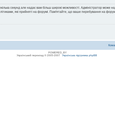
екілька секунд але надає вам більш широкі можливості. Адміністратор може н
олітиками, які прийняті на форумі. Пам'ятайте, що ваше перебування на форум
Кома
POWERED_BY
Український переклад © 2005-2007
Українська підтримка phpBB