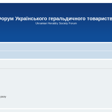
орум Українського геральдичного товарист
Ukrainian Heraldry Society Forum
 разу