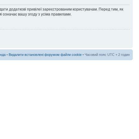
адати додаткові привілеї зареєстрованим користувачам. Перед тим, як
і означає вашу згоду з усіма правилами.
нда
•
Видалити встановлені форумом файли cookie
• Часовий пояс UTC + 2 годин