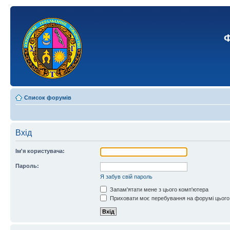
Ф
Список форумів
Вхід
Ім'я користувача:
Пароль:
Я забув свій пароль
Запам'ятати мене з цього комп'ютера
Приховати моє перебування на форумі цього