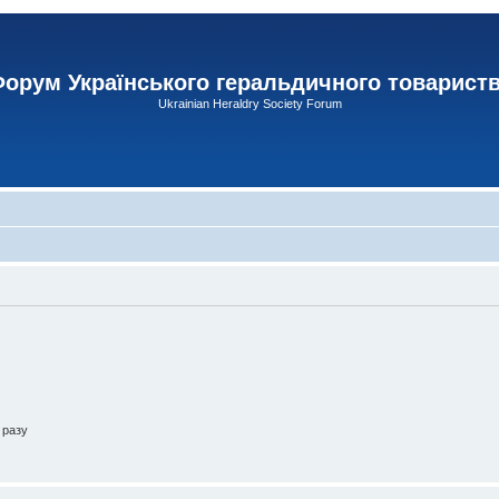
орум Українського геральдичного товарист
Ukrainian Heraldry Society Forum
 разу