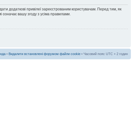
адати додаткові привілеї зареєстрованим користувачам. Перед тим, як
і означає вашу згоду з усіма правилами.
нда
•
Видалити встановлені форумом файли cookie
• Часовий пояс UTC + 2 годин