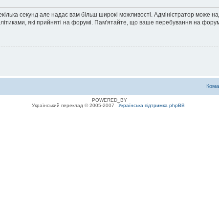
екілька секунд але надає вам більш широкі можливості. Адміністратор може н
олітиками, які прийняті на форумі. Пам'ятайте, що ваше перебування на форум
Кома
POWERED_BY
Український переклад © 2005-2007
Українська підтримка phpBB