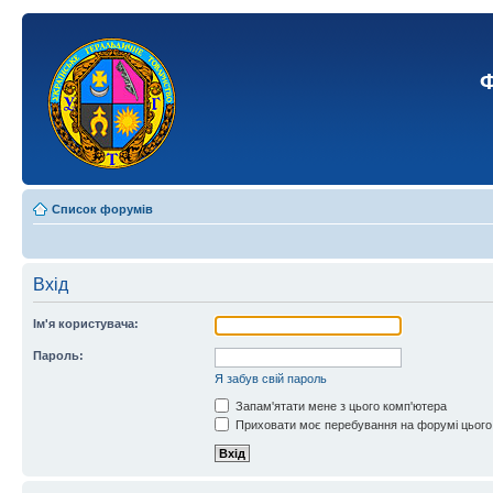
Ф
Список форумів
Вхід
Ім'я користувача:
Пароль:
Я забув свій пароль
Запам'ятати мене з цього комп'ютера
Приховати моє перебування на форумі цього