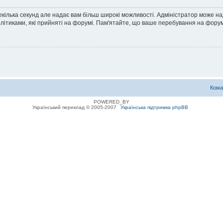
екілька секунд але надає вам більш широкі можливості. Адміністратор може н
олітиками, які прийняті на форумі. Пам'ятайте, що ваше перебування на форум
Кома
POWERED_BY
Український переклад © 2005-2007
Українська підтримка phpBB