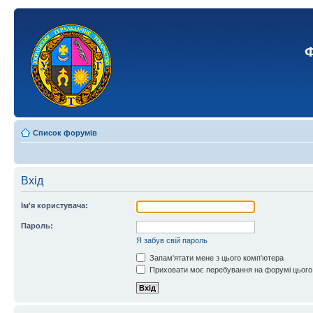
Ф
Список форумів
Вхід
Ім'я користувача:
Пароль:
Я забув свій пароль
Запам'ятати мене з цього комп'ютера
Приховати моє перебування на форумі цього