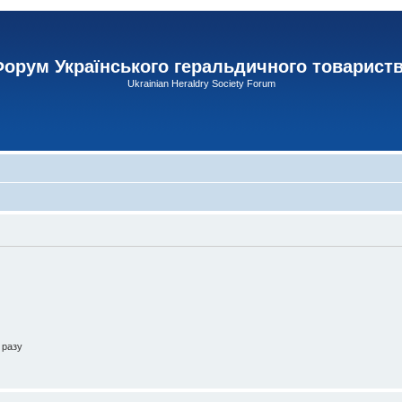
орум Українського геральдичного товарист
Ukrainian Heraldry Society Forum
 разу