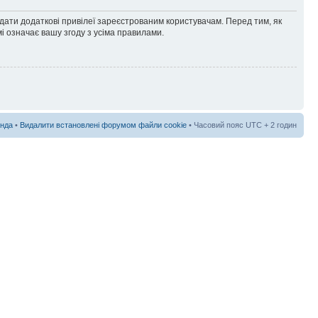
адати додаткові привілеї зареєстрованим користувачам. Перед тим, як
і означає вашу згоду з усіма правилами.
нда
•
Видалити встановлені форумом файли cookie
• Часовий пояс UTC + 2 годин