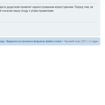
адати додаткові привілеї зареєстрованим користувачам. Перед тим, як
і означає вашу згоду з усіма правилами.
нда
•
Видалити встановлені форумом файли cookie
• Часовий пояс UTC + 2 годин