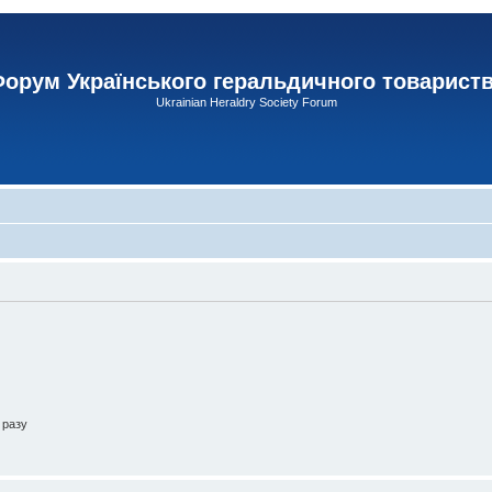
орум Українського геральдичного товарист
Ukrainian Heraldry Society Forum
 разу