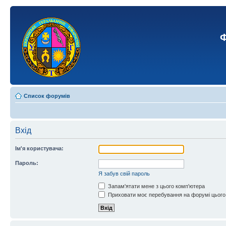
Ф
Список форумів
Вхід
Ім'я користувача:
Пароль:
Я забув свій пароль
Запам'ятати мене з цього комп'ютера
Приховати моє перебування на форумі цього