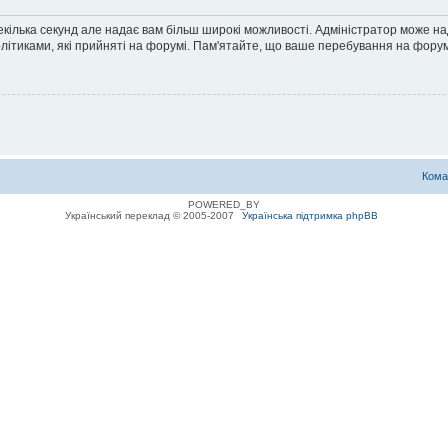
екілька секунд але надає вам більш широкі можливості. Адміністратор може н
олітиками, які прийняті на форумі. Пам'ятайте, що ваше перебування на форум
Кома
POWERED_BY
Український переклад © 2005-2007
Українська підтримка phpBB