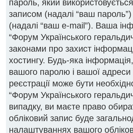
пароль, який використовуєтьс
записом (надалі “ваш пароль”)
(надалі “ваш e-mail”). Ваша і
“Форум Українського геральди
законами про захист інформаці
хостингу. Будь-яка інформація,
вашого паролю і вашої адреси e
реєстрації може бути необхідн
“Форум Українського геральдич
випадку, ви маєте право обира
обліковий запис буде загально
налаштуваннях вашого обліков