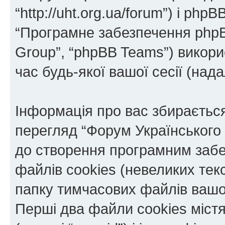
“http://uht.org.ua/forum”) і phpBB
“Програмне забезпечення phpB
Group”, “phpBB Teams”) викор
час будь-якої вашої сесії (нада
Інформація про вас збираєтьс
перегляд “Форум Українського
до створення програмним забе
файлів cookies (невеликих тек
папку тимчасових файлів вашо
Перші два файли cookies міст