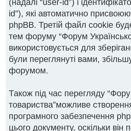
(надалі “user-id”) і ідентифікат
id”), які автоматично присво
phpBB. Третій файл cookie буде
тем форуму “Форум Українськог
використовується для зберіганн
були переглянуті вами, збільш
форумом.
Також під час перегляду “Фору
товариства”можливе створення 
програмного забезпечення php
цього документу, оскільки він