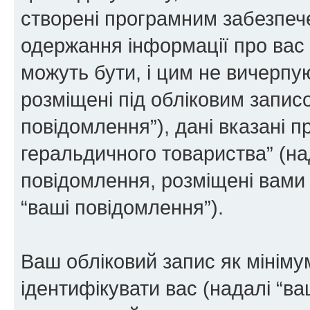
створені програмним забезпе
одержання інформації про вас є
можуть бути, і цим не вичерпую
розміщені під обліковим записо
повідомлення”), дані вказані п
геральдичного товариства” (над
повідомлення, розміщені вами п
“ваші повідомлення”).
Ваш обліковий запис як мінімум
ідентифікувати вас (надалі “ва