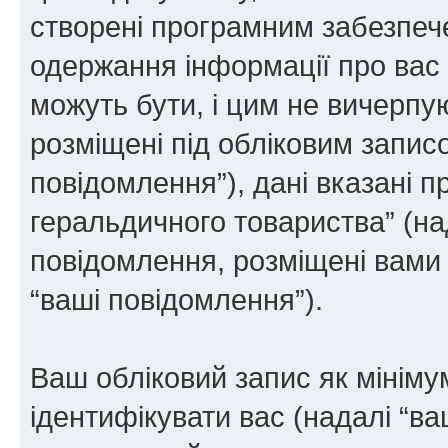
створені програмним забезпе
одержання інформації про вас є
можуть бути, і цим не вичерпую
розміщені під обліковим записо
повідомлення”), дані вказані п
геральдичного товариства” (над
повідомлення, розміщені вами п
“ваші повідомлення”).
Ваш обліковий запис як мінімум
ідентифікувати вас (надалі “ва