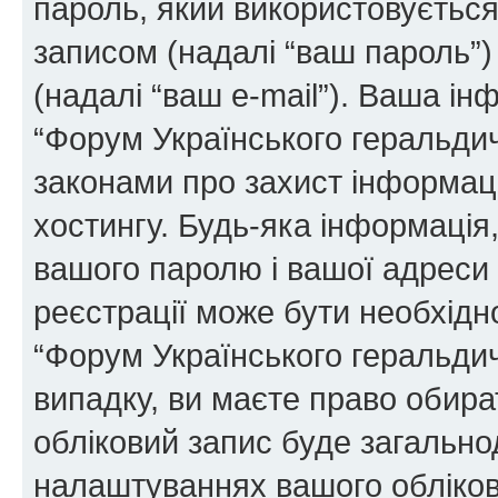
пароль, який використовуєтьс
записом (надалі “ваш пароль”)
(надалі “ваш e-mail”). Ваша і
“Форум Українського геральди
законами про захист інформаці
хостингу. Будь-яка інформація,
вашого паролю і вашої адреси e
реєстрації може бути необхідн
“Форум Українського геральдич
випадку, ви маєте право обира
обліковий запис буде загально
налаштуваннях вашого обліков