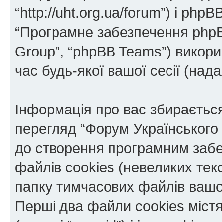
“http://uht.org.ua/forum”) і phpBB
“Програмне забезпечення phpB
Group”, “phpBB Teams”) викор
час будь-якої вашої сесії (нада
Інформація про вас збираєтьс
перегляд “Форум Українського
до створення програмним забе
файлів cookies (невеликих тек
папку тимчасових файлів вашо
Перші два файли cookies міст