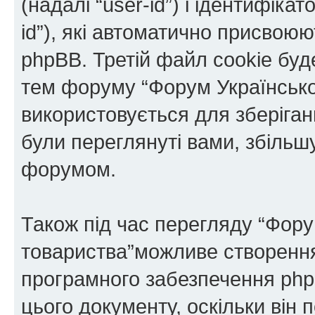
(надалі “user-id”) і ідентифікат
id”), які автоматично присво
phpBB. Третій файл cookie буде
тем форуму “Форум Українськог
використовується для зберіганн
були переглянуті вами, збільш
форумом.
Також під час перегляду “Фору
товариства”можливе створення 
програмного забезпечення php
цього документу, оскільки він