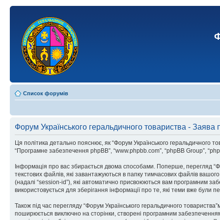
Ф
Список форумів
Форум Українського геральдичного товариства - Заява 
Ця політика детально пояснює, як “Форум Українського геральдичного товарис
“Програмне забезпечення phpBB”, “www.phpbb.com”, “phpBB Group”, “phpBB
Інформація про вас збирається двома способами. Поперше, перегляд “Фо
текстових файлів, які завантажуються в папку тимчасових файлів вашого 
(надалі “session-id”), які автоматично присвоюються вам програмним заб
використовується для зберігання інформації про те, які теми вже були 
Також під час перегляду “Форум Українського геральдичного товариства”
поширюється виключно на сторінки, створені програмним забезпеченням p