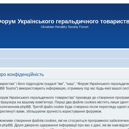
орум Українського геральдичного товарист
Ukrainian Heraldry Society Forum
про конфіденційність
тва” і його підрозділи (надалі “ми”, “наш”, “Форум Українського геральдичного то
 Teams”) використовують інформацію, отриману під час будь-якої вашої сесії 
рум Українського геральдичного товариства” призведе до створення програмн
браузера на вашому комп'ютері. Перші два файли cookies містять лише ідентифі
езпеченням phpBB. Третій файл cookie буде створено після перегляду однієї з
переглянуті вами, збільшуючи зручність користування форумом.
можливе створення файлів cookies, які не стосуються програмного забезпеченн
hpBB. Друге джерело одержання інформації про вас є дані, які ви нам відсил