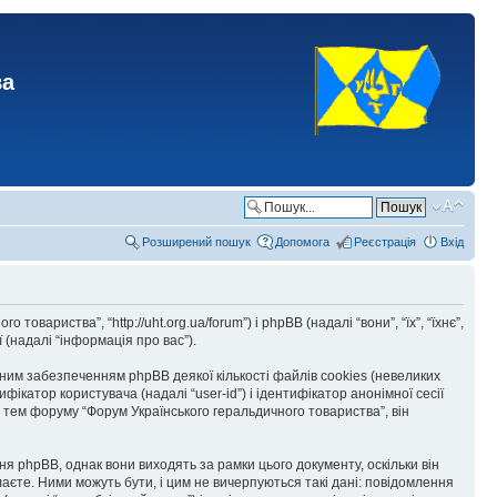
ва
Розширений пошук
Допомога
Реєстрація
Вхід
вариства”, “http://uht.org.ua/forum”) і phpBB (надалі “вони”, “їх”, “їхнє”,
(надалі “інформація про вас”).
им забезпеченням phpBB деякої кількості файлів cookies (невеликих
катор користувача (надалі “user-id”) і ідентифікатор анонімної сесії
 тем форуму “Форум Українського геральдичного товариства”, він
я phpBB, однак вони виходять за рамки цього документу, оскільки він
аєте. Ними можуть бути, і цим не вичерпуються такі дані: повідомлення