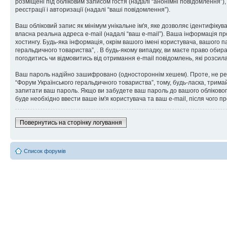
розміщені під обліковим записом гостя (надалі “анонімні повідомлення”),
реєстрації і авторизації (надалі “ваші повідомлення”).
Ваш обліковий запис як мінімум унікальне ім'я, яке дозволяє ідентифікув
власна реальна адреса e-mail (надалі “ваш e-mail”). Ваша інформація п
хостингу. Будь-яка інформація, окрім вашого імені користувача, вашого 
геральдичного товариства”, . В будь-якому випадку, ви маєте право обир
погодитись чи відмовитись від отримання e-mail повідомлень, які розс
Ваш пароль надійно зашифровано (одностороннім хешем). Проте, не рек
“Форум Українського геральдичного товариства”, тому, будь-ласка, тримай
запитати ваш пароль. Якщо ви забудете ваш пароль до вашого обліковог
буде необхідно ввести ваше ім'я користувача та ваш e-mail, після чого 
Повернутись на сторінку логування
Список форумів