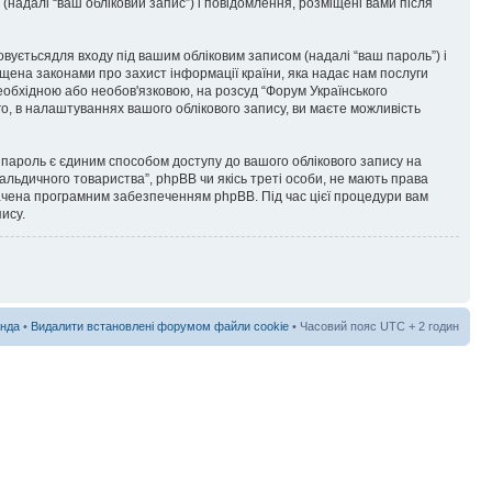
 (надалі “ваш обліковий запис”) і повідомлення, розміщені вами після
товуєтьсядля входу під вашим обліковим записом (надалі “ваш пароль”) і
ищена законами про захист інформації країни, яка надає нам послуги
необхідною або необов'язковою, на розсуд “Форум Українського
го, в налаштуваннях вашого облікового запису, ви маєте можливість
пароль є єдиним способом доступу до вашого облікового запису на
ральдичного товариства”, phpBB чи якісь треті особи, не мають права
бачена програмним забезпеченням phpBB. Під час цієї процедури вам
ису.
нда
•
Видалити встановлені форумом файли cookie
• Часовий пояс UTC + 2 годин