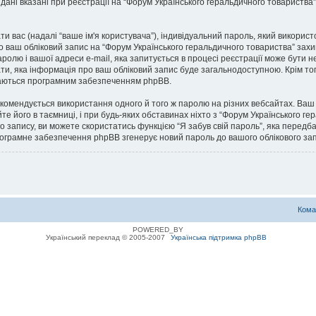
 дані вказані при реєстрації на “Форум Українського геральдичного товариства”
ати вас (надалі “ваше ім'я користувача”), індивідуальний пароль, який викорис
ро ваш обліковий запис на “Форум Українського геральдичного товариства” зах
паролю і вашої адреси e-mail, яка запитується в процесі реєстрації може бути 
ати, яка інформація про ваш обліковий запис буде загальнодоступною. Крім то
илаються програмним забезпеченням phpBB.
омендується використання одного й того ж паролю на різних вебсайтах. Ваш 
те його в таємниці, і при будь-яких обставинах ніхто з “Форум Українського ге
о запису, ви можете скористатись функцією “Я забув свій пароль”, яка перед
програмне забезпечення phpBB згенерує новий пароль до вашого облікового зап
Кома
POWERED_BY
Український переклад © 2005-2007
Українська підтримка phpBB