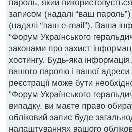
пароль, який використовуєтьс
записом (надалі “ваш пароль”)
(надалі “ваш e-mail”). Ваша і
“Форум Українського геральди
законами про захист інформаці
хостингу. Будь-яка інформація,
вашого паролю і вашої адреси e
реєстрації може бути необхідн
“Форум Українського геральдич
випадку, ви маєте право обира
обліковий запис буде загально
налаштуваннях вашого обліков