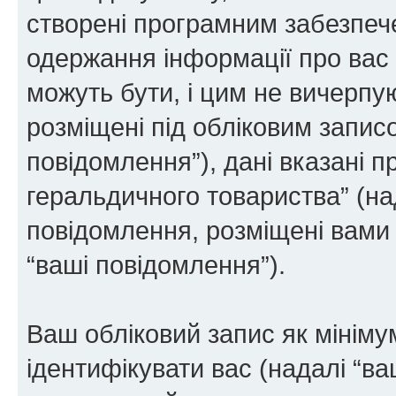
створені програмним забезпе
одержання інформації про вас є
можуть бути, і цим не вичерпую
розміщені під обліковим записо
повідомлення”), дані вказані п
геральдичного товариства” (над
повідомлення, розміщені вами п
“ваші повідомлення”).
Ваш обліковий запис як мінімум
ідентифікувати вас (надалі “ва