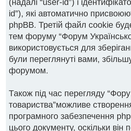
(надалі “user-id”) і ідентифікат
id”), які автоматично присво
phpBB. Третій файл cookie буде
тем форуму “Форум Українськог
використовується для зберіганн
були переглянуті вами, збільш
форумом.
Також під час перегляду “Фору
товариства”можливе створення 
програмного забезпечення php
цього документу, оскільки він