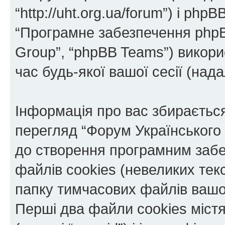
“http://uht.org.ua/forum”) і phpBB
“Програмне забезпечення phpB
Group”, “phpBB Teams”) викор
час будь-якої вашої сесії (нада
Інформація про вас збираєтьс
перегляд “Форум Українського
до створення програмним забе
файлів cookies (невеликих тек
папку тимчасових файлів вашо
Перші два файли cookies міст