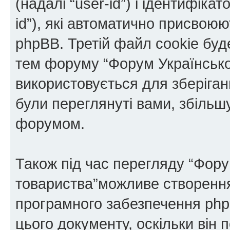
(надалі “user-id”) і ідентифікат
id”), які автоматично присво
phpBB. Третій файл cookie буде
тем форуму “Форум Українськог
використовується для зберіганн
були переглянуті вами, збільш
форумом.
Також під час перегляду “Фору
товариства”можливе створення 
програмного забезпечення php
цього документу, оскільки він