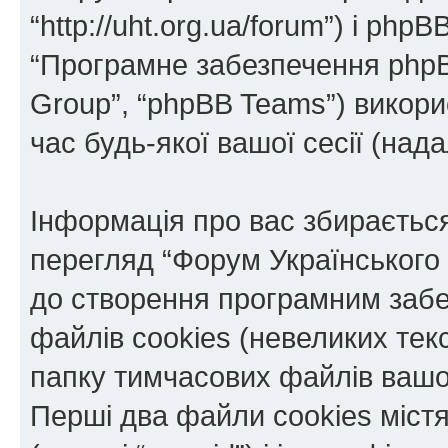
“http://uht.org.ua/forum”) і phpBB
“Програмне забезпечення phpB
Group”, “phpBB Teams”) викор
час будь-якої вашої сесії (нада
Інформація про вас збираєтьс
перегляд “Форум Українського
до створення програмним забе
файлів cookies (невеликих тек
папку тимчасових файлів вашо
Перші два файли cookies міст