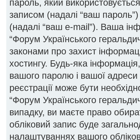
пароль, який використовуєтьс
записом (надалі “ваш пароль”)
(надалі “ваш e-mail”). Ваша і
“Форум Українського геральди
законами про захист інформаці
хостингу. Будь-яка інформація,
вашого паролю і вашої адреси e
реєстрації може бути необхідн
“Форум Українського геральдич
випадку, ви маєте право обира
обліковий запис буде загально
налаштуваннях вашого обліков