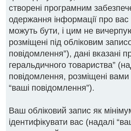
створені програмним забезпе
одержання інформації про вас є
можуть бути, і цим не вичерпую
розміщені під обліковим записо
повідомлення”), дані вказані п
геральдичного товариства” (над
повідомлення, розміщені вами п
“ваші повідомлення”).
Ваш обліковий запис як мінімум
ідентифікувати вас (надалі “ва