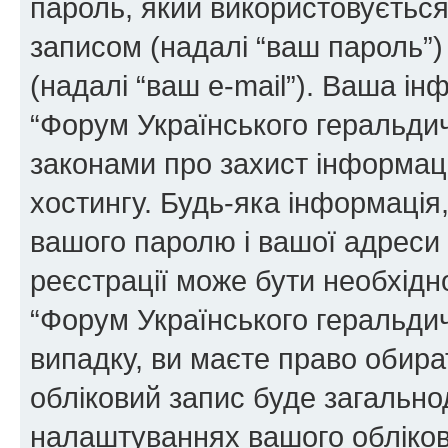
пароль, який використовуєтьс
записом (надалі “ваш пароль”)
(надалі “ваш e-mail”). Ваша і
“Форум Українського геральди
законами про захист інформаці
хостингу. Будь-яка інформація,
вашого паролю і вашої адреси e
реєстрації може бути необхідн
“Форум Українського геральдич
випадку, ви маєте право обира
обліковий запис буде загально
налаштуваннях вашого обліков