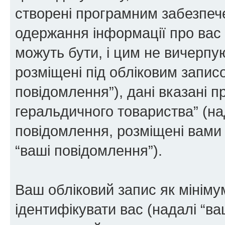
створені програмним забезпе
одержання інформації про вас є
можуть бути, і цим не вичерпую
розміщені під обліковим записо
повідомлення”), дані вказані п
геральдичного товариства” (над
повідомлення, розміщені вами п
“ваші повідомлення”).
Ваш обліковий запис як мінімум
ідентифікувати вас (надалі “ва