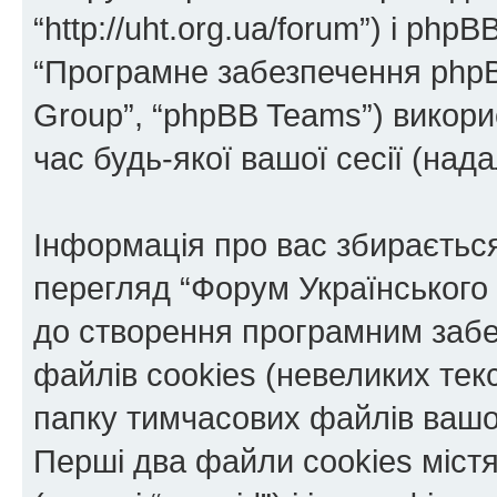
“http://uht.org.ua/forum”) і phpBB
“Програмне забезпечення phpB
Group”, “phpBB Teams”) викор
час будь-якої вашої сесії (нада
Інформація про вас збираєтьс
перегляд “Форум Українського
до створення програмним забе
файлів cookies (невеликих тек
папку тимчасових файлів вашо
Перші два файли cookies міст