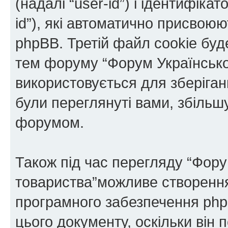
(надалі “user-id”) і ідентифікат
id”), які автоматично присво
phpBB. Третій файл cookie буде
тем форуму “Форум Українськог
використовується для зберіганн
були переглянуті вами, збільш
форумом.
Також під час перегляду “Фору
товариства”можливе створення 
програмного забезпечення php
цього документу, оскільки він