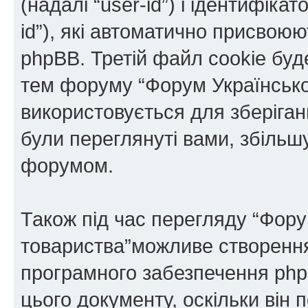
(надалі “user-id”) і ідентифікат
id”), які автоматично присво
phpBB. Третій файл cookie буде
тем форуму “Форум Українськог
використовується для зберіганн
були переглянуті вами, збільш
форумом.
Також під час перегляду “Фору
товариства”можливе створення 
програмного забезпечення php
цього документу, оскільки він