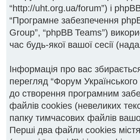
“http://uht.org.ua/forum”) і phpBB
“Програмне забезпечення phpB
Group”, “phpBB Teams”) викор
час будь-якої вашої сесії (нада
Інформація про вас збираєтьс
перегляд “Форум Українського
до створення програмним забе
файлів cookies (невеликих тек
папку тимчасових файлів вашо
Перші два файли cookies міст