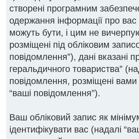
створені програмним забезпе
одержання інформації про вас є
можуть бути, і цим не вичерпую
розміщені під обліковим записо
повідомлення”), дані вказані п
геральдичного товариства” (над
повідомлення, розміщені вами п
“ваші повідомлення”).
Ваш обліковий запис як мінімум
ідентифікувати вас (надалі “ва