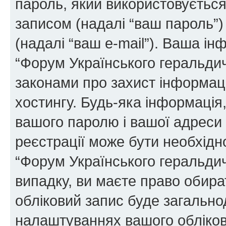
пароль, який використовуєтьс
записом (надалі “ваш пароль”)
(надалі “ваш e-mail”). Ваша і
“Форум Українського геральди
законами про захист інформаці
хостингу. Будь-яка інформація,
вашого паролю і вашої адреси e
реєстрації може бути необхідн
“Форум Українського геральдич
випадку, ви маєте право обира
обліковий запис буде загально
налаштуваннях вашого обліков