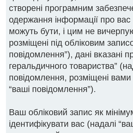
створені програмним забезпе
одержання інформації про вас є
можуть бути, і цим не вичерпую
розміщені під обліковим записо
повідомлення”), дані вказані п
геральдичного товариства” (над
повідомлення, розміщені вами п
“ваші повідомлення”).
Ваш обліковий запис як мінімум
ідентифікувати вас (надалі “ва