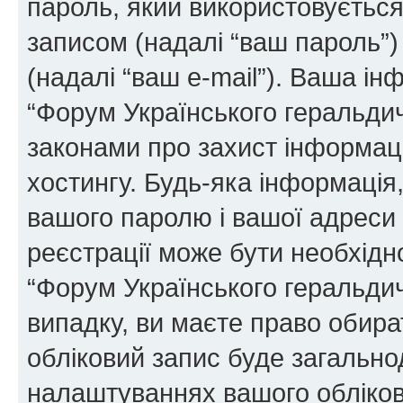
пароль, який використовуєтьс
записом (надалі “ваш пароль”)
(надалі “ваш e-mail”). Ваша і
“Форум Українського геральди
законами про захист інформаці
хостингу. Будь-яка інформація,
вашого паролю і вашої адреси e
реєстрації може бути необхідн
“Форум Українського геральдич
випадку, ви маєте право обира
обліковий запис буде загально
налаштуваннях вашого обліков