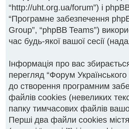
“http://uht.org.ua/forum”) і phpBB
“Програмне забезпечення phpB
Group”, “phpBB Teams”) викор
час будь-якої вашої сесії (нада
Інформація про вас збираєтьс
перегляд “Форум Українського
до створення програмним забе
файлів cookies (невеликих тек
папку тимчасових файлів вашо
Перші два файли cookies міст