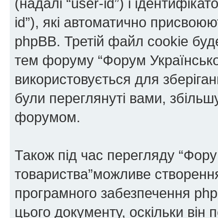
(надалі “user-id”) і ідентифікат
id”), які автоматично присво
phpBB. Третій файл cookie буде
тем форуму “Форум Українськог
використовується для зберіганн
були переглянуті вами, збільш
форумом.
Також під час перегляду “Фору
товариства”можливе створення 
програмного забезпечення php
цього документу, оскільки він