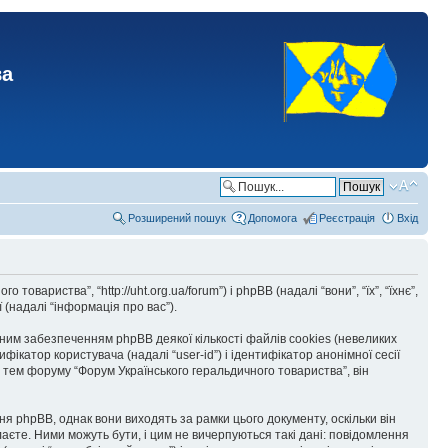
ва
Розширений пошук
Допомога
Реєстрація
Вхід
вариства”, “http://uht.org.ua/forum”) і phpBB (надалі “вони”, “їх”, “їхнє”,
(надалі “інформація про вас”).
им забезпеченням phpBB деякої кількості файлів cookies (невеликих
катор користувача (надалі “user-id”) і ідентифікатор анонімної сесії
 тем форуму “Форум Українського геральдичного товариства”, він
я phpBB, однак вони виходять за рамки цього документу, оскільки він
аєте. Ними можуть бути, і цим не вичерпуються такі дані: повідомлення