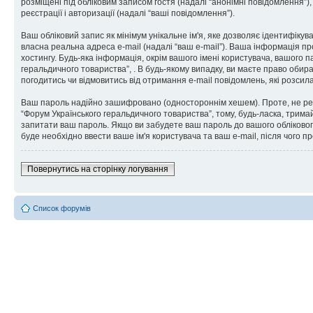
розміщені під обліковим записом гостя (надалі “анонімні повідомлення”),
реєстрації і авторизації (надалі “ваші повідомлення”).
Ваш обліковий запис як мінімум унікальне ім'я, яке дозволяє ідентифікув
власна реальна адреса e-mail (надалі “ваш e-mail”). Ваша інформація п
хостингу. Будь-яка інформація, окрім вашого імені користувача, вашого 
геральдичного товариства”, . В будь-якому випадку, ви маєте право обир
погодитись чи відмовитись від отримання e-mail повідомлень, які розс
Ваш пароль надійно зашифровано (одностороннім хешем). Проте, не рек
“Форум Українського геральдичного товариства”, тому, будь-ласка, тримай
запитати ваш пароль. Якщо ви забудете ваш пароль до вашого обліковог
буде необхідно ввести ваше ім'я користувача та ваш e-mail, після чого 
Повернутись на сторінку логування
Список форумів