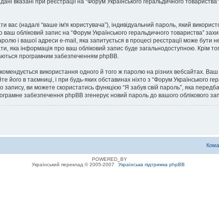
 дані вказані при реєстрації на “Форум Українського геральдичного товариства”
ати вас (надалі “ваше ім'я користувача”), індивідуальний пароль, який викорис
ро ваш обліковий запис на “Форум Українського геральдичного товариства” зах
паролю і вашої адреси e-mail, яка запитується в процесі реєстрації може бути 
ати, яка інформація про ваш обліковий запис буде загальнодоступною. Крім то
илаються програмним забезпеченням phpBB.
омендується використання одного й того ж паролю на різних вебсайтах. Ваш 
те його в таємниці, і при будь-яких обставинах ніхто з “Форум Українського ге
о запису, ви можете скористатись функцією “Я забув свій пароль”, яка перед
програмне забезпечення phpBB згенерує новий пароль до вашого облікового зап
Кома
POWERED_BY
Український переклад © 2005-2007
Українська підтримка phpBB