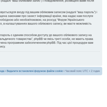
 (надалі “ваш обліковий запис”) і повідомлення, розміщені вами після
товуєтьсядля входу під вашим обліковим записом (надалі “ваш пароль”) і
ищена законами про захист інформації країни, яка надає нам послуги
необхідною або необов'язковою, на розсуд “Форум Українського
го, в налаштуваннях вашого облікового запису, ви маєте можливість
пароль є єдиним способом доступу до вашого облікового запису на
ральдичного товариства”, phpBB чи якісь треті особи, не мають права
бачена програмним забезпеченням phpBB. Під час цієї процедури вам
ису.
нда
•
Видалити встановлені форумом файли cookie
• Часовий пояс UTC + 2 годин