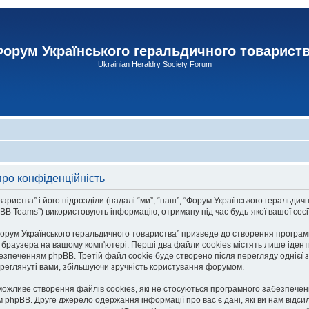
орум Українського геральдичного товарист
Ukrainian Heraldry Society Forum
про конфіденційність
тва” і його підрозділи (надалі “ми”, “наш”, “Форум Українського геральдичного то
 Teams”) використовують інформацію, отриману під час будь-якої вашої сесії 
рум Українського геральдичного товариства” призведе до створення програмн
браузера на вашому комп'ютері. Перші два файли cookies містять лише ідентифі
езпеченням phpBB. Третій файл cookie буде створено після перегляду однієї з
переглянуті вами, збільшуючи зручність користування форумом.
можливе створення файлів cookies, які не стосуються програмного забезпеченн
hpBB. Друге джерело одержання інформації про вас є дані, які ви нам відсил