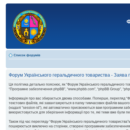
Ф
Список форумів
Форум Українського геральдичного товариства - Заява 
Ця політика детально пояснює, як “Форум Українського геральдичного товарис
“Програмне забезпечення phpBB”, “www.phpbb.com”, “phpBB Group”, “phpBB
Інформація про вас збирається двома способами. Поперше, перегляд “Фо
текстових файлів, які завантажуються в папку тимчасових файлів вашого 
(надалі “session-id”), які автоматично присвоюються вам програмним заб
використовується для зберігання інформації про те, які теми вже були 
Також під час перегляду “Форум Українського геральдичного товариства”
поширюється виключно на сторінки, створені програмним забезпеченням p