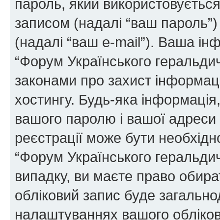
пароль, який використовуєтьс
записом (надалі “ваш пароль”)
(надалі “ваш e-mail”). Ваша і
“Форум Українського геральди
законами про захист інформаці
хостингу. Будь-яка інформація,
вашого паролю і вашої адреси e
реєстрації може бути необхідн
“Форум Українського геральдич
випадку, ви маєте право обира
обліковий запис буде загально
налаштуваннях вашого обліков