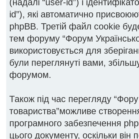
(надалі “user-id”) і ідентифікат
id”), які автоматично присво
phpBB. Третій файл cookie буде
тем форуму “Форум Українськог
використовується для зберіганн
були переглянуті вами, збільш
форумом.
Також під час перегляду “Фору
товариства”можливе створення 
програмного забезпечення php
цього документу, оскільки він