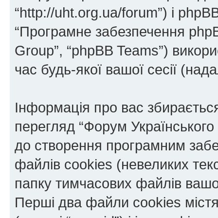
“http://uht.org.ua/forum”) і phpBB
“Програмне забезпечення phpB
Group”, “phpBB Teams”) викор
час будь-якої вашої сесії (нада
Інформація про вас збираєтьс
перегляд “Форум Українського
до створення програмним забе
файлів cookies (невеликих тек
папку тимчасових файлів вашо
Перші два файли cookies міст