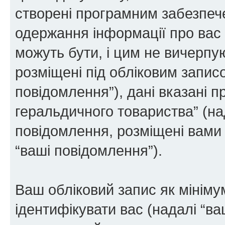
створені програмним забезпе
одержання інформації про вас є
можуть бути, і цим не вичерпую
розміщені під обліковим записо
повідомлення”), дані вказані п
геральдичного товариства” (над
повідомлення, розміщені вами п
“ваші повідомлення”).
Ваш обліковий запис як мінімум
ідентифікувати вас (надалі “ва