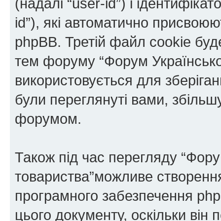
(надалі “user-id”) і ідентифікат
id”), які автоматично присво
phpBB. Третій файл cookie буде
тем форуму “Форум Українськог
використовується для зберіганн
були переглянуті вами, збільш
форумом.
Також під час перегляду “Фору
товариства”можливе створення 
програмного забезпечення php
цього документу, оскільки він