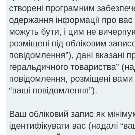
створені програмним забезпе
одержання інформації про вас є
можуть бути, і цим не вичерпую
розміщені під обліковим записо
повідомлення”), дані вказані п
геральдичного товариства” (над
повідомлення, розміщені вами п
“ваші повідомлення”).
Ваш обліковий запис як мінімум
ідентифікувати вас (надалі “ва