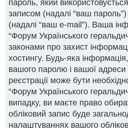
пароль, який використовуєтьс
записом (надалі “ваш пароль”)
(надалі “ваш e-mail”). Ваша і
“Форум Українського геральди
законами про захист інформаці
хостингу. Будь-яка інформація,
вашого паролю і вашої адреси e
реєстрації може бути необхідн
“Форум Українського геральдич
випадку, ви маєте право обира
обліковий запис буде загально
налаштуваннях вашого обліков