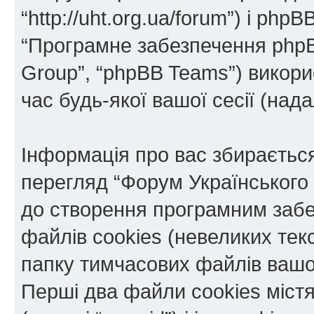
“http://uht.org.ua/forum”) і phpBB
“Програмне забезпечення phpB
Group”, “phpBB Teams”) викор
час будь-якої вашої сесії (нада
Інформація про вас збираєтьс
перегляд “Форум Українського
до створення програмним забе
файлів cookies (невеликих тек
папку тимчасових файлів вашо
Перші два файли cookies міст