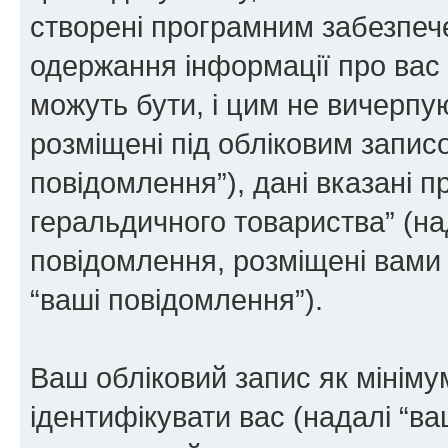
створені програмним забезпе
одержання інформації про вас є
можуть бути, і цим не вичерпую
розміщені під обліковим записо
повідомлення”), дані вказані п
геральдичного товариства” (над
повідомлення, розміщені вами п
“ваші повідомлення”).
Ваш обліковий запис як мінімум
ідентифікувати вас (надалі “ва