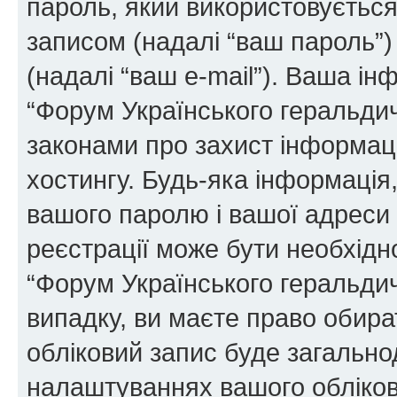
пароль, який використовуєтьс
записом (надалі “ваш пароль”)
(надалі “ваш e-mail”). Ваша і
“Форум Українського геральди
законами про захист інформаці
хостингу. Будь-яка інформація,
вашого паролю і вашої адреси e
реєстрації може бути необхідн
“Форум Українського геральдич
випадку, ви маєте право обира
обліковий запис буде загально
налаштуваннях вашого обліков