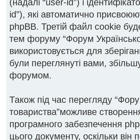
(надалі “user-id”) і ідентифікат
id”), які автоматично присво
phpBB. Третій файл cookie буде
тем форуму “Форум Українськог
використовується для зберіганн
були переглянуті вами, збільш
форумом.
Також під час перегляду “Фору
товариства”можливе створення 
програмного забезпечення php
цього документу, оскільки він