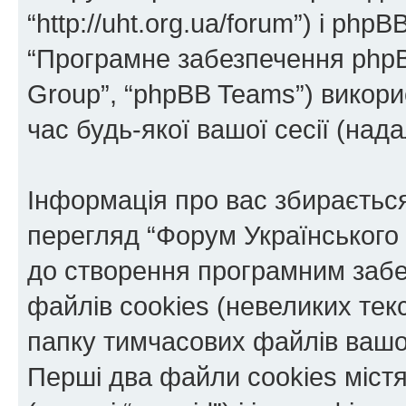
“http://uht.org.ua/forum”) і phpBB
“Програмне забезпечення phpB
Group”, “phpBB Teams”) викор
час будь-якої вашої сесії (нада
Інформація про вас збираєтьс
перегляд “Форум Українського
до створення програмним забе
файлів cookies (невеликих тек
папку тимчасових файлів вашо
Перші два файли cookies міст