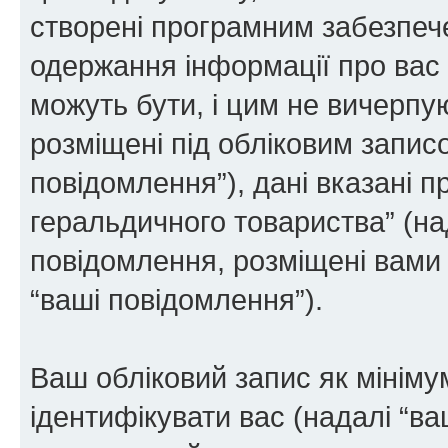
створені програмним забезпе
одержання інформації про вас є
можуть бути, і цим не вичерпую
розміщені під обліковим записо
повідомлення”), дані вказані п
геральдичного товариства” (над
повідомлення, розміщені вами п
“ваші повідомлення”).
Ваш обліковий запис як мінімум
ідентифікувати вас (надалі “ва