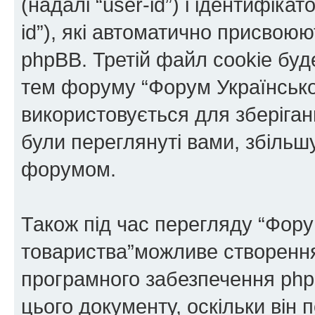
(надалі “user-id”) і ідентифікат
id”), які автоматично присво
phpBB. Третій файл cookie буде
тем форуму “Форум Українськог
використовується для зберіганн
були переглянуті вами, збільш
форумом.
Також під час перегляду “Фору
товариства”можливе створення 
програмного забезпечення php
цього документу, оскільки він