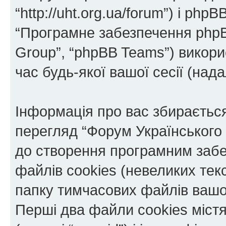
“http://uht.org.ua/forum”) і phpBB
“Програмне забезпечення phpB
Group”, “phpBB Teams”) викор
час будь-якої вашої сесії (нада
Інформація про вас збираєтьс
перегляд “Форум Українського
до створення програмним забе
файлів cookies (невеликих тек
папку тимчасових файлів вашо
Перші два файли cookies міст