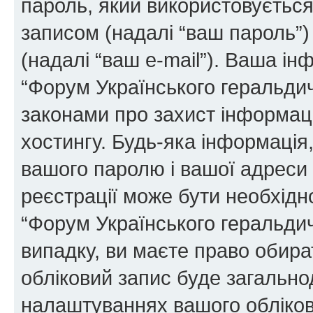
пароль, який використовуєтьс
записом (надалі “ваш пароль”)
(надалі “ваш e-mail”). Ваша і
“Форум Українського геральди
законами про захист інформаці
хостингу. Будь-яка інформація,
вашого паролю і вашої адреси e
реєстрації може бути необхідн
“Форум Українського геральдич
випадку, ви маєте право обира
обліковий запис буде загально
налаштуваннях вашого обліков