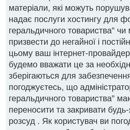
матеріали, які можуть порушува
надає послуги хостингу для ф
геральдичного товариства” чи 
призвести до негайної і постій
цьому ваш інтернет-провайдер
будемо вважати це за необхідн
зберігаються для забезпечення
погоджуєтесь, що адміністрато
геральдичного товариства” ма
переносити та закривати будь-я
розсуд . Як користувач ви пог