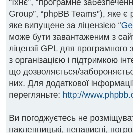
“їхнє”, “програмне забезпечен
Group”, “phpBB Teams”), яке є
яке випущене за ліцензією “
Ge
може бути завантаженим з са
ліцензії GPL для програмного 
з організацією і підтримкою інт
що дозволяється/забороняється
них. Для додаткової інформаці
перегляньте:
http://www.phpbb.
Ви погоджуєтесь не розміщуват
наклепницькі, ненависні, погро