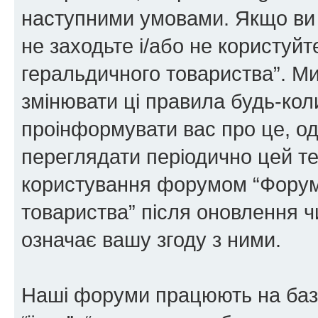
наступними умовами. Якщо ви 
не заходьте і/або не користуй
геральдичного товариства”. М
змінювати ці правила будь-коли
проінформувати вас про це, од
переглядати періодично цей те
користування форумом “Форум
товариства” після оновлення 
означає вашу згоду з ними.
Наші форуми працюють на базі 