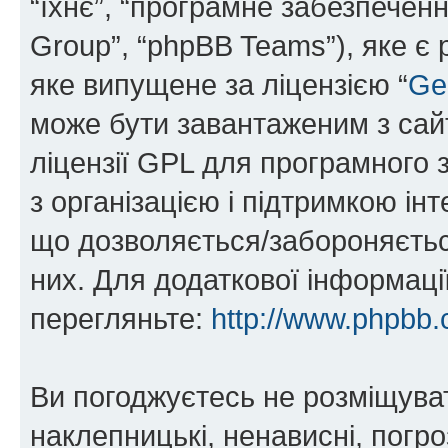
“їхнє”, “програмне забезпечен
Group”, “phpBB Teams”), яке є
яке випущене за ліцензією “
Ge
може бути завантаженим з са
ліцензії GPL для програмного 
з організацією і підтримкою інт
що дозволяється/забороняється
них. Для додаткової інформаці
перегляньте:
http://www.phpbb.
Ви погоджуєтесь не розміщуват
наклепницькі, ненависні, погро