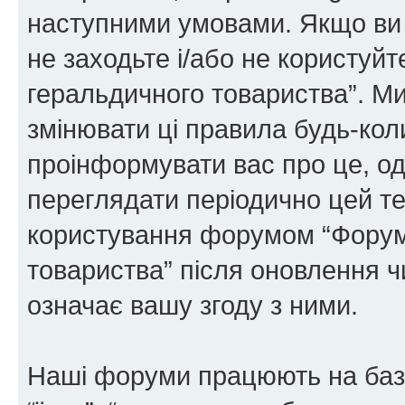
наступними умовами. Якщо ви 
не заходьте і/або не користуй
геральдичного товариства”. М
змінювати ці правила будь-коли
проінформувати вас про це, од
переглядати періодично цей те
користування форумом “Форум
товариства” після оновлення 
означає вашу згоду з ними.
Наші форуми працюють на базі 