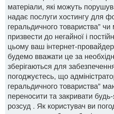
матеріали, які можуть порушува
надає послуги хостингу для ф
геральдичного товариства” чи 
призвести до негайної і постій
цьому ваш інтернет-провайдер
будемо вважати це за необхідн
зберігаються для забезпечення
погоджуєтесь, що адміністрато
геральдичного товариства” ма
переносити та закривати будь-я
розсуд . Як користувач ви пог