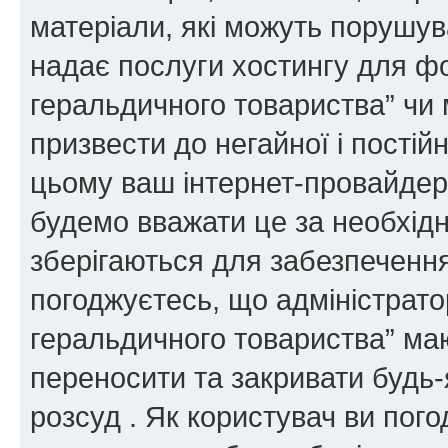
матеріали, які можуть порушува
надає послуги хостингу для ф
геральдичного товариства” чи 
призвести до негайної і постій
цьому ваш інтернет-провайдер
будемо вважати це за необхідн
зберігаються для забезпечення
погоджуєтесь, що адміністрато
геральдичного товариства” ма
переносити та закривати будь-я
розсуд . Як користувач ви пог