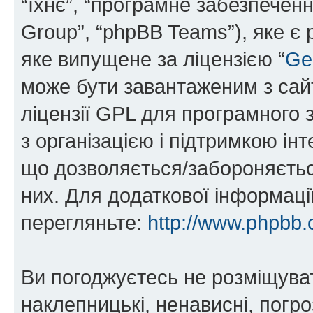
“їхнє”, “програмне забезпечен
Group”, “phpBB Teams”), яке є
яке випущене за ліцензією “
Ge
може бути завантаженим з са
ліцензії GPL для програмного 
з організацією і підтримкою інт
що дозволяється/забороняється
них. Для додаткової інформаці
перегляньте:
http://www.phpbb.
Ви погоджуєтесь не розміщуват
наклепницькі, ненависні, погро