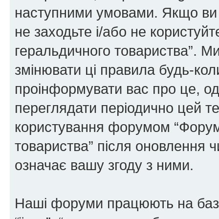
наступними умовами. Якщо ви 
не заходьте і/або не користуй
геральдичного товариства”. М
змінювати ці правила будь-коли
проінформувати вас про це, од
переглядати періодично цей те
користування форумом “Форум
товариства” після оновлення 
означає вашу згоду з ними.
Наші форуми працюють на базі 