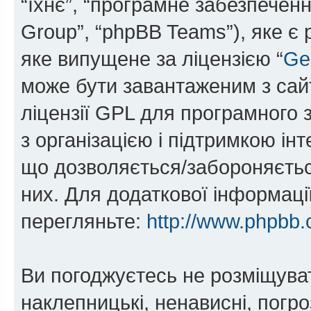
“їхнє”, “програмне забезпечен
Group”, “phpBB Teams”), яке є
яке випущене за ліцензією “
Ge
може бути завантаженим з са
ліцензії GPL для програмного 
з організацією і підтримкою інт
що дозволяється/забороняється
них. Для додаткової інформаці
перегляньте:
http://www.phpbb.
Ви погоджуєтесь не розміщуват
наклепницькі, ненависні, погро