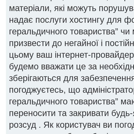
матеріали, які можуть порушува
надає послуги хостингу для ф
геральдичного товариства” чи 
призвести до негайної і постій
цьому ваш інтернет-провайдер
будемо вважати це за необхідн
зберігаються для забезпечення
погоджуєтесь, що адміністрато
геральдичного товариства” ма
переносити та закривати будь-я
розсуд . Як користувач ви пог