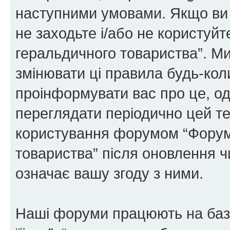
наступними умовами. Якщо ви 
не заходьте і/або не користуй
геральдичного товариства”. М
змінювати ці правила будь-коли
проінформувати вас про це, од
переглядати періодично цей те
користування форумом “Форум
товариства” після оновлення 
означає вашу згоду з ними.
Наші форуми працюють на базі 