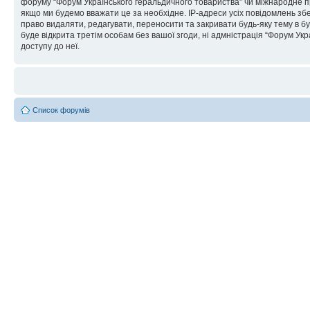
форуму “Форум Українського геральдичного товариства” чи міжнародне пра
якщо ми будемо вважати це за необхідне. IP-адреси усіх повідомлень зб
право видаляти, редагувати, переносити та закривати будь-яку тему в бу
буде відкрита третім особам без вашої згоди, ні адмністрація “Форум Укра
доступу до неї.
Список форумів