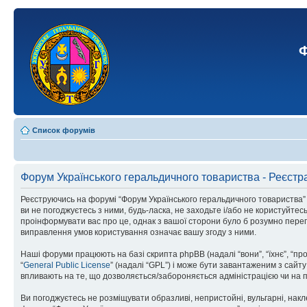
Ф
Список форумів
Форум Українського геральдичного товариства - Реєстр
Реєструючись на форумі “Форум Українського геральдичного товариства” (н
ви не погоджуєтесь з ними, будь-ласка, не заходьте і/або не користуйте
проінформувати вас про це, однак з вашої сторони було б розумно перег
виправлення умов користування означає вашу згоду з ними.
Наші форуми працюють на базі скрипта phpBB (надалі “вони”, “їхнє”, “п
“
General Public License
” (надалі “GPL”) і може бути завантаженим з сайт
впливають на те, що дозволяється/забороняється адміністрацією чи на п
Ви погоджуєтесь не розміщувати образливі, непристойні, вульгарні, накле