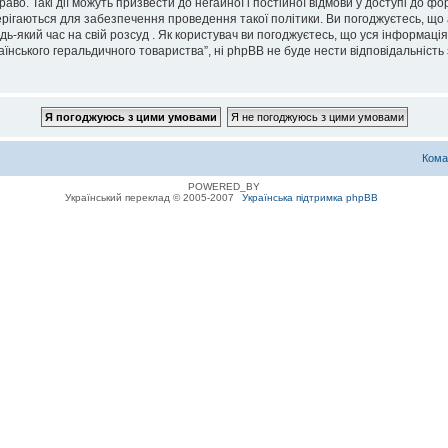
во. Такі дії можуть призвести до негайної і постійної відмови у доступі до 
ерігаються для забезпечення проведення такої політики. Ви погоджуєтесь, що
дь-який час на свій розсуд . Як користувач ви погоджуєтесь, що уся інформаці
їнського геральдичного товариства”, ні phpBB не буде нести відповідальність з
Кома
POWERED_BY
Український переклад © 2005-2007
Українська підтримка phpBB