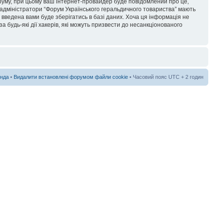
форуму, при цьому ваш інтернет-провайдер буде повідомлений про це,
 адміністратори “Форум Українського геральдичного товариства” мають
я введена вами буде зберігатись в базі даних. Хоча ця інформація не
а будь-які дії хакерів, які можуть призвести до несанкціонованого
нда
•
Видалити встановлені форумом файли cookie
• Часовий пояс UTC + 2 годин