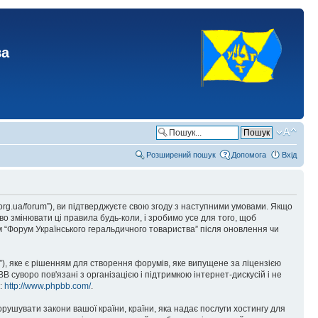
ва
Розширений пошук
Допомога
Вхід
.org.ua/forum”), ви підтверджуєте свою згоду з наступними умовами. Якщо
о змінювати ці правила будь-коли, і зробимо усе для того, щоб
 “Форум Українського геральдичного товариства” після оновлення чи
), яке є рішенням для створення форумів, яке випущене за ліцензією
суворо пов'язані з організацією і підтримкою інтернет-дискусій і не
е:
http://www.phpbb.com/
.
орушувати закони вашої країни, країни, яка надає послуги хостингу для