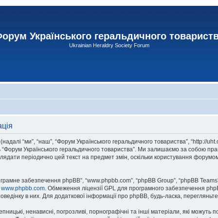
орум Українського геральдичного товарист
Ukrainian Heraldry Society Forum
ація
адалі “ми”, “наш”, “Форум Українського геральдичного товариства”, “http://uht
сь “Форум Українського геральдичного товариства”. Ми залишаємо за собою прав
лядати періодично цей текст на предмет змін, оскільки користування форумом
рограмне забезпечення phpBB”, “www.phpbb.com”, “phpBB Group”, “phpBB Teams”
у
www.phpbb.com
. Обмеження ліцензії GPL для програмного забезпечення phpBB 
оведінку в них. Для додаткової інформації про phpBB, будь-ласка, перегляньт
пницькі, ненависні, погрозливі, порнографічні та інші матеріали, які можуть п