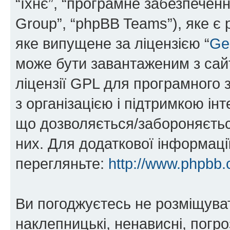
“їхнє”, “програмне забезпечен
Group”, “phpBB Teams”), яке є
яке випущене за ліцензією “
Ge
може бути завантаженим з са
ліцензії GPL для програмного 
з організацією і підтримкою інт
що дозволяється/забороняється
них. Для додаткової інформаці
перегляньте:
http://www.phpbb.
Ви погоджуєтесь не розміщуват
наклепницькі, ненависні, погро