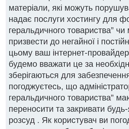
матеріали, які можуть порушува
надає послуги хостингу для ф
геральдичного товариства” чи 
призвести до негайної і постій
цьому ваш інтернет-провайдер
будемо вважати це за необхідн
зберігаються для забезпечення
погоджуєтесь, що адміністрато
геральдичного товариства” ма
переносити та закривати будь-я
розсуд . Як користувач ви пог