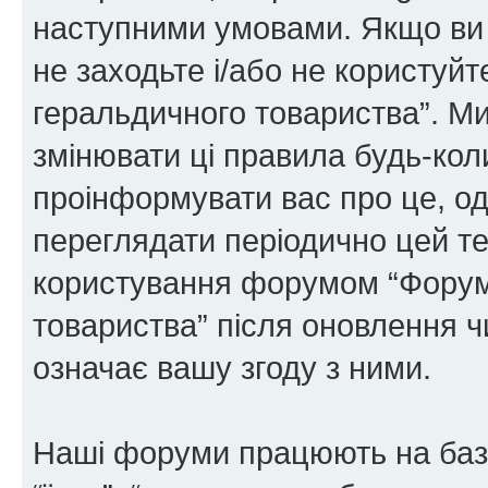
наступними умовами. Якщо ви 
не заходьте і/або не користуй
геральдичного товариства”. М
змінювати ці правила будь-коли
проінформувати вас про це, од
переглядати періодично цей те
користування форумом “Форум
товариства” після оновлення 
означає вашу згоду з ними.
Наші форуми працюють на базі 