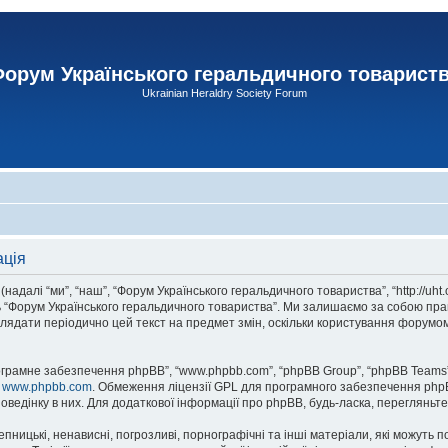
орум Українського геральдичного товарист
Ukrainian Heraldry Society Forum
ація
адалі “ми”, “наш”, “Форум Українського геральдичного товариства”, “http://uht
сь “Форум Українського геральдичного товариства”. Ми залишаємо за собою прав
лядати періодично цей текст на предмет змін, оскільки користування форумом
рограмне забезпечення phpBB”, “www.phpbb.com”, “phpBB Group”, “phpBB Teams”
у
www.phpbb.com
. Обмеження ліцензії GPL для програмного забезпечення phpBB 
оведінку в них. Для додаткової інформації про phpBB, будь-ласка, перегляньт
пницькі, ненависні, погрозливі, порнографічні та інші матеріали, які можуть п