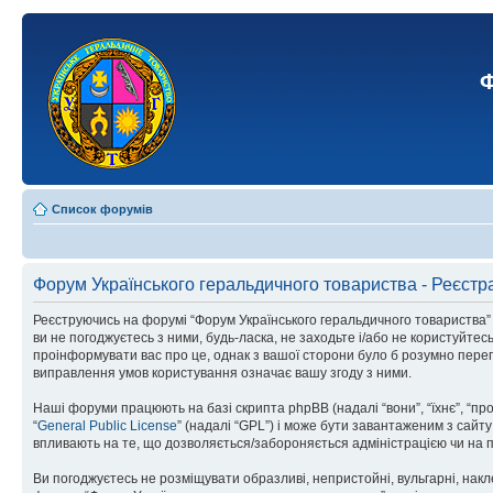
Ф
Список форумів
Форум Українського геральдичного товариства - Реєстр
Реєструючись на форумі “Форум Українського геральдичного товариства” (н
ви не погоджуєтесь з ними, будь-ласка, не заходьте і/або не користуйте
проінформувати вас про це, однак з вашої сторони було б розумно перег
виправлення умов користування означає вашу згоду з ними.
Наші форуми працюють на базі скрипта phpBB (надалі “вони”, “їхнє”, “п
“
General Public License
” (надалі “GPL”) і може бути завантаженим з сайт
впливають на те, що дозволяється/забороняється адміністрацією чи на п
Ви погоджуєтесь не розміщувати образливі, непристойні, вульгарні, накле