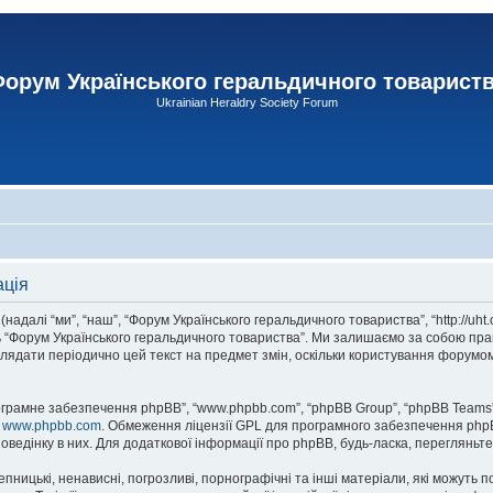
орум Українського геральдичного товарист
Ukrainian Heraldry Society Forum
ація
адалі “ми”, “наш”, “Форум Українського геральдичного товариства”, “http://uht
сь “Форум Українського геральдичного товариства”. Ми залишаємо за собою прав
лядати періодично цей текст на предмет змін, оскільки користування форумом
рограмне забезпечення phpBB”, “www.phpbb.com”, “phpBB Group”, “phpBB Teams”
у
www.phpbb.com
. Обмеження ліцензії GPL для програмного забезпечення phpBB 
оведінку в них. Для додаткової інформації про phpBB, будь-ласка, перегляньт
пницькі, ненависні, погрозливі, порнографічні та інші матеріали, які можуть п