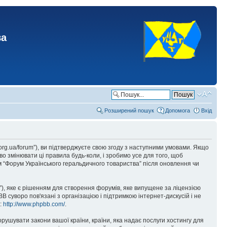
ва
Розширений пошук
Допомога
Вхід
.org.ua/forum”), ви підтверджуєте свою згоду з наступними умовами. Якщо
о змінювати ці правила будь-коли, і зробимо усе для того, щоб
 “Форум Українського геральдичного товариства” після оновлення чи
), яке є рішенням для створення форумів, яке випущене за ліцензією
суворо пов'язані з організацією і підтримкою інтернет-дискусій і не
е:
http://www.phpbb.com/
.
орушувати закони вашої країни, країни, яка надає послуги хостингу для