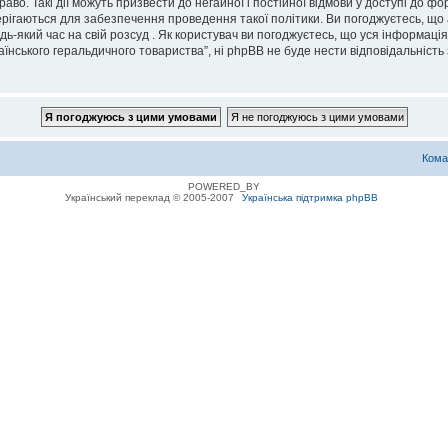
во. Такі дії можуть призвести до негайної і постійної відмови у доступі до 
ерігаються для забезпечення проведення такої політики. Ви погоджуєтесь, що
дь-який час на свій розсуд . Як користувач ви погоджуєтесь, що уся інформаці
їнського геральдичного товариства”, ні phpBB не буде нести відповідальність з
Кома
POWERED_BY
Український переклад © 2005-2007
Українська підтримка phpBB