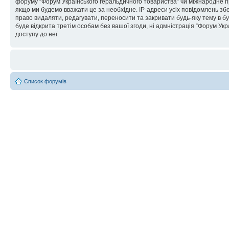
форуму “Форум Українського геральдичного товариства” чи міжнародне пра
якщо ми будемо вважати це за необхідне. IP-адреси усіх повідомлень зб
право видаляти, редагувати, переносити та закривати будь-яку тему в бу
буде відкрита третім особам без вашої згоди, ні адмністрація “Форум Укра
доступу до неї.
Список форумів