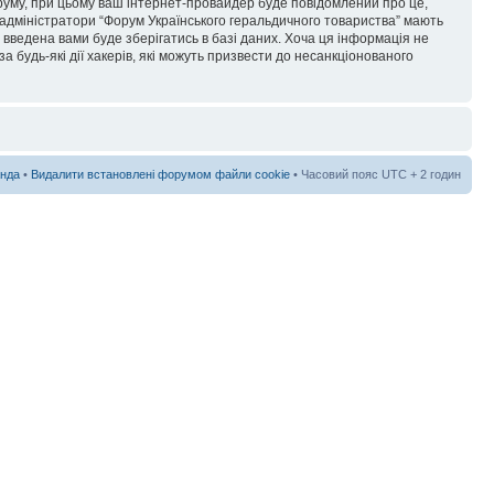
форуму, при цьому ваш інтернет-провайдер буде повідомлений про це,
 адміністратори “Форум Українського геральдичного товариства” мають
я введена вами буде зберігатись в базі даних. Хоча ця інформація не
а будь-які дії хакерів, які можуть призвести до несанкціонованого
нда
•
Видалити встановлені форумом файли cookie
• Часовий пояс UTC + 2 годин