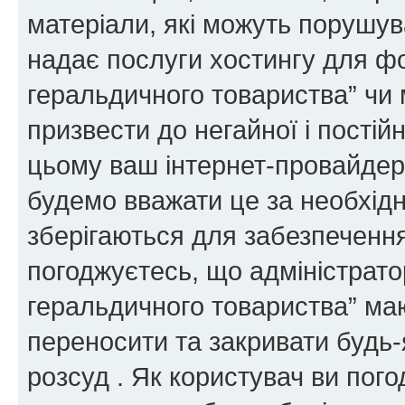
матеріали, які можуть порушува
надає послуги хостингу для ф
геральдичного товариства” чи 
призвести до негайної і постій
цьому ваш інтернет-провайдер
будемо вважати це за необхідн
зберігаються для забезпечення
погоджуєтесь, що адміністрато
геральдичного товариства” ма
переносити та закривати будь-я
розсуд . Як користувач ви пог