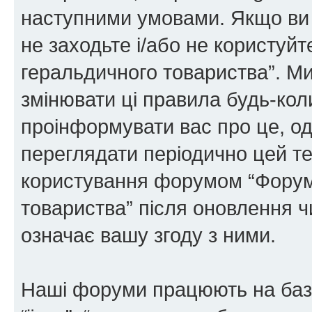
наступними умовами. Якщо ви 
не заходьте і/або не користуй
геральдичного товариства”. М
змінювати ці правила будь-коли
проінформувати вас про це, од
переглядати періодично цей те
користування форумом “Форум
товариства” після оновлення 
означає вашу згоду з ними.
Наші форуми працюють на базі 