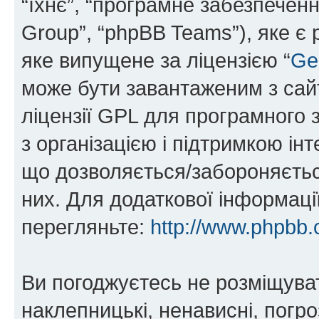
“їхнє”, “програмне забезпечен
Group”, “phpBB Teams”), яке є
яке випущене за ліцензією “
Ge
може бути завантаженим з са
ліцензії GPL для програмного 
з організацією і підтримкою інт
що дозволяється/забороняється
них. Для додаткової інформаці
перегляньте:
http://www.phpbb.
Ви погоджуєтесь не розміщуват
наклепницькі, ненависні, погро