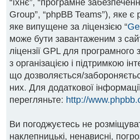
“їхнє”, “програмне забезпечен
Group”, “phpBB Teams”), яке є
яке випущене за ліцензією “
Ge
може бути завантаженим з са
ліцензії GPL для програмного 
з організацією і підтримкою інт
що дозволяється/забороняється
них. Для додаткової інформаці
перегляньте:
http://www.phpbb.
Ви погоджуєтесь не розміщуват
наклепницькі, ненависні, погро