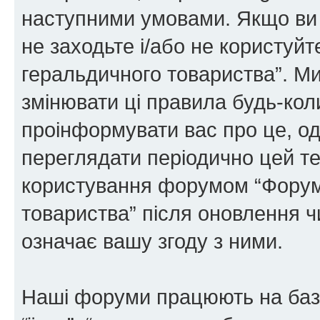
наступними умовами. Якщо ви 
не заходьте і/або не користуй
геральдичного товариства”. М
змінювати ці правила будь-коли
проінформувати вас про це, од
переглядати періодично цей те
користування форумом “Форум
товариства” після оновлення 
означає вашу згоду з ними.
Наші форуми працюють на базі 