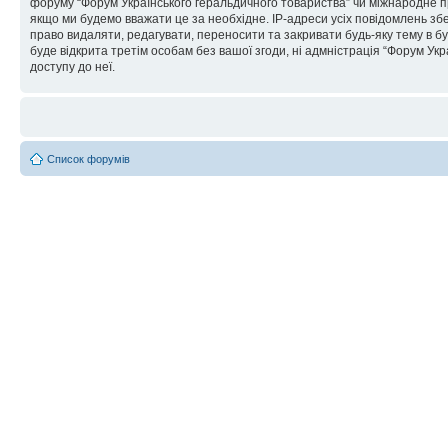
форуму “Форум Українського геральдичного товариства” чи міжнародне пра
якщо ми будемо вважати це за необхідне. IP-адреси усіх повідомлень зб
право видаляти, редагувати, переносити та закривати будь-яку тему в бу
буде відкрита третім особам без вашої згоди, ні адмністрація “Форум Укра
доступу до неї.
Список форумів