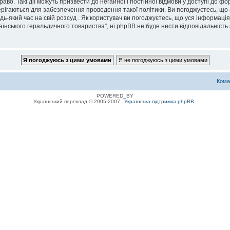
во. Такі дії можуть призвести до негайної і постійної відмови у доступі до 
ерігаються для забезпечення проведення такої політики. Ви погоджуєтесь, що
дь-який час на свій розсуд . Як користувач ви погоджуєтесь, що уся інформаці
їнського геральдичного товариства”, ні phpBB не буде нести відповідальність з
Кома
POWERED_BY
Український переклад © 2005-2007
Українська підтримка phpBB