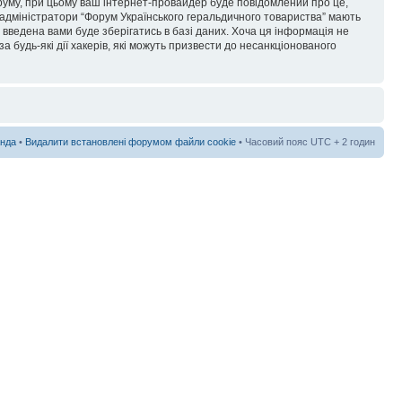
форуму, при цьому ваш інтернет-провайдер буде повідомлений про це,
 адміністратори “Форум Українського геральдичного товариства” мають
я введена вами буде зберігатись в базі даних. Хоча ця інформація не
а будь-які дії хакерів, які можуть призвести до несанкціонованого
нда
•
Видалити встановлені форумом файли cookie
• Часовий пояс UTC + 2 годин