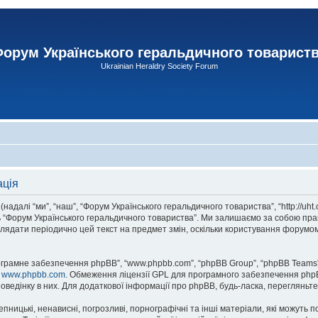
орум Українського геральдичного товарист
Ukrainian Heraldry Society Forum
ація
адалі “ми”, “наш”, “Форум Українського геральдичного товариства”, “http://uht
сь “Форум Українського геральдичного товариства”. Ми залишаємо за собою прав
лядати періодично цей текст на предмет змін, оскільки користування форумом
рограмне забезпечення phpBB”, “www.phpbb.com”, “phpBB Group”, “phpBB Teams”
у
www.phpbb.com
. Обмеження ліцензії GPL для програмного забезпечення phpBB 
оведінку в них. Для додаткової інформації про phpBB, будь-ласка, перегляньт
пницькі, ненависні, погрозливі, порнографічні та інші матеріали, які можуть п