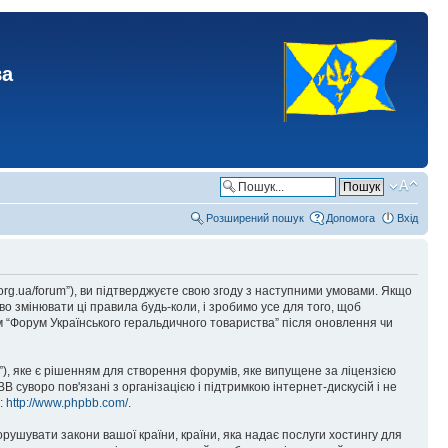
ва
Розширений пошук
Допомога
Вхід
.org.ua/forum”), ви підтверджуєте свою згоду з наступними умовами. Якщо
о змінювати ці правила будь-коли, і зробимо усе для того, щоб
 “Форум Українського геральдичного товариства” після оновлення чи
), яке є рішенням для створення форумів, яке випущене за ліцензією
суворо пов'язані з організацією і підтримкою інтернет-дискусій і не
е:
http://www.phpbb.com/
.
орушувати закони вашої країни, країни, яка надає послуги хостингу для