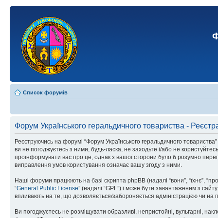
Ф
Список форумів
Форум Українського геральдичного товариства - Реєстр
Реєструючись на форумі “Форум Українського геральдичного товариства” (н
ви не погоджуєтесь з ними, будь-ласка, не заходьте і/або не користуйте
проінформувати вас про це, однак з вашої сторони було б розумно перег
виправлення умов користування означає вашу згоду з ними.
Наші форуми працюють на базі скрипта phpBB (надалі “вони”, “їхнє”, “п
“
General Public License
” (надалі “GPL”) і може бути завантаженим з сайт
впливають на те, що дозволяється/забороняється адміністрацією чи на п
Ви погоджуєтесь не розміщувати образливі, непристойні, вульгарні, накле