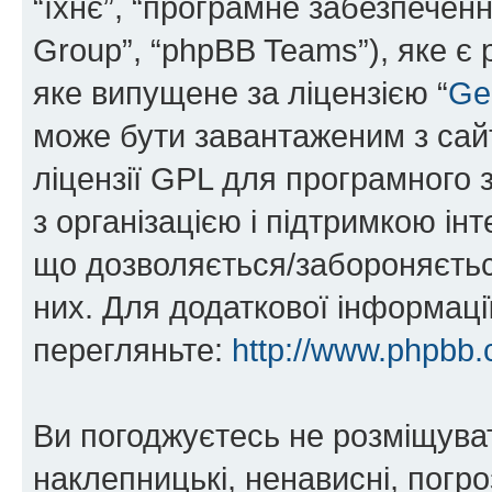
“їхнє”, “програмне забезпечен
Group”, “phpBB Teams”), яке є
яке випущене за ліцензією “
Ge
може бути завантаженим з са
ліцензії GPL для програмного 
з організацією і підтримкою інт
що дозволяється/забороняється
них. Для додаткової інформаці
перегляньте:
http://www.phpbb.
Ви погоджуєтесь не розміщуват
наклепницькі, ненависні, погро