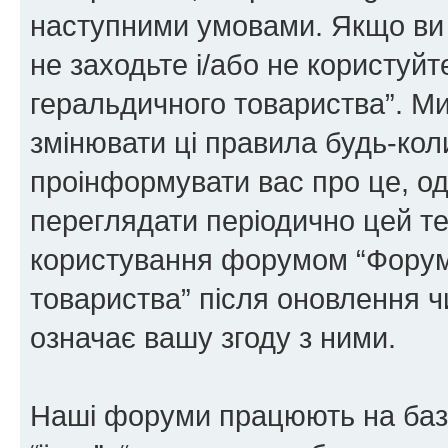
наступними умовами. Якщо ви 
не заходьте і/або не користуй
геральдичного товариства”. М
змінювати ці правила будь-коли
проінформувати вас про це, од
переглядати періодично цей те
користування форумом “Форум
товариства” після оновлення 
означає вашу згоду з ними.
Наші форуми працюють на базі 