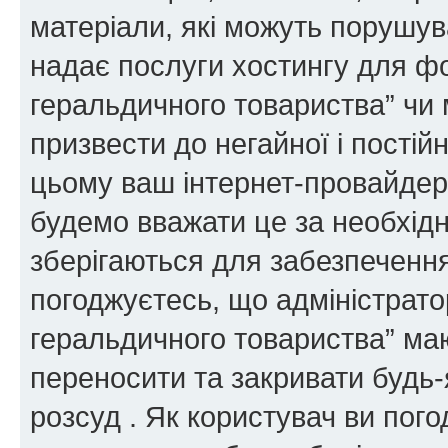
матеріали, які можуть порушува
надає послуги хостингу для ф
геральдичного товариства” чи 
призвести до негайної і постій
цьому ваш інтернет-провайдер
будемо вважати це за необхідн
зберігаються для забезпечення
погоджуєтесь, що адміністрато
геральдичного товариства” ма
переносити та закривати будь-я
розсуд . Як користувач ви пог