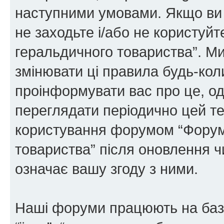
наступними умовами. Якщо ви 
не заходьте і/або не користуй
геральдичного товариства”. М
змінювати ці правила будь-коли
проінформувати вас про це, од
переглядати періодично цей те
користування форумом “Форум
товариства” після оновлення 
означає вашу згоду з ними.
Наші форуми працюють на базі 