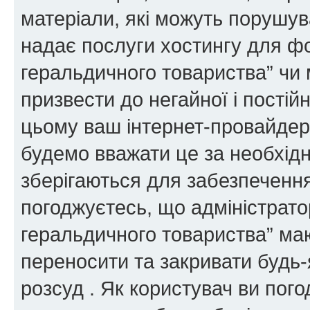
матеріали, які можуть порушува
надає послуги хостингу для ф
геральдичного товариства” чи 
призвести до негайної і постій
цьому ваш інтернет-провайдер
будемо вважати це за необхідн
зберігаються для забезпечення
погоджуєтесь, що адміністрато
геральдичного товариства” ма
переносити та закривати будь-я
розсуд . Як користувач ви пог