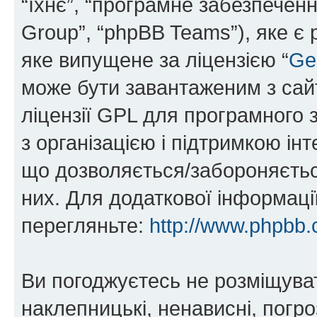
“їхнє”, “програмне забезпечен
Group”, “phpBB Teams”), яке є
яке випущене за ліцензією “
Ge
може бути завантаженим з са
ліцензії GPL для програмного 
з організацією і підтримкою інт
що дозволяється/забороняється
них. Для додаткової інформаці
перегляньте:
http://www.phpbb.
Ви погоджуєтесь не розміщуват
наклепницькі, ненависні, погро