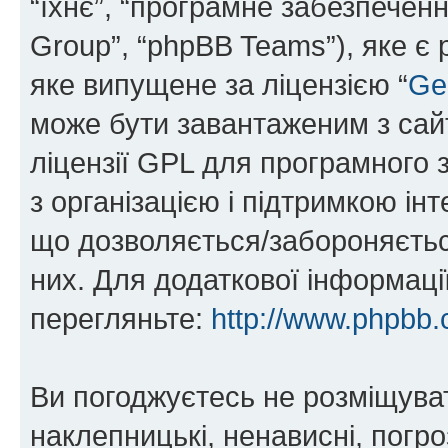
“їхнє”, “програмне забезпечен
Group”, “phpBB Teams”), яке є
яке випущене за ліцензією “
Ge
може бути завантаженим з са
ліцензії GPL для програмного 
з організацією і підтримкою інт
що дозволяється/забороняється
них. Для додаткової інформаці
перегляньте:
http://www.phpbb.
Ви погоджуєтесь не розміщуват
наклепницькі, ненависні, погро