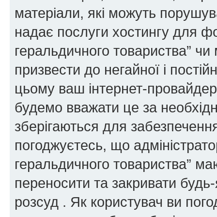
матеріали, які можуть порушува
надає послуги хостингу для ф
геральдичного товариства” чи 
призвести до негайної і постій
цьому ваш інтернет-провайдер
будемо вважати це за необхідн
зберігаються для забезпечення
погоджуєтесь, що адміністрато
геральдичного товариства” ма
переносити та закривати будь-я
розсуд . Як користувач ви пог