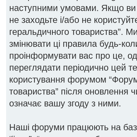
наступними умовами. Якщо ви 
не заходьте і/або не користуй
геральдичного товариства”. М
змінювати ці правила будь-коли
проінформувати вас про це, од
переглядати періодично цей те
користування форумом “Форум
товариства” після оновлення 
означає вашу згоду з ними.
Наші форуми працюють на базі 