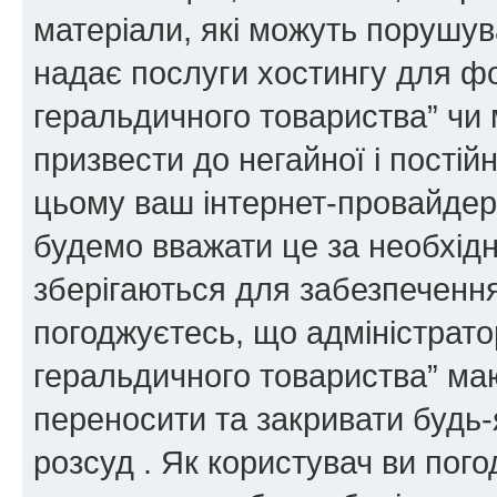
матеріали, які можуть порушува
надає послуги хостингу для ф
геральдичного товариства” чи 
призвести до негайної і постій
цьому ваш інтернет-провайдер
будемо вважати це за необхідн
зберігаються для забезпечення
погоджуєтесь, що адміністрато
геральдичного товариства” ма
переносити та закривати будь-я
розсуд . Як користувач ви пог