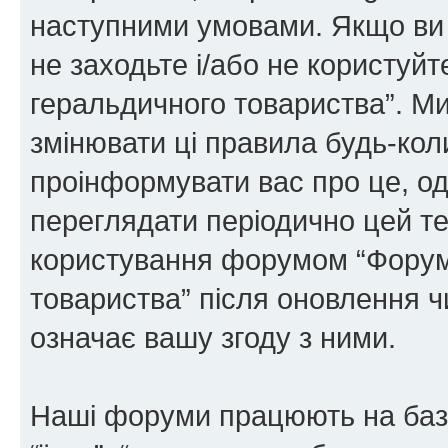
наступними умовами. Якщо ви 
не заходьте і/або не користуй
геральдичного товариства”. М
змінювати ці правила будь-коли
проінформувати вас про це, од
переглядати періодично цей те
користування форумом “Форум
товариства” після оновлення 
означає вашу згоду з ними.
Наші форуми працюють на базі 