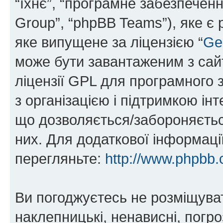
“їхнє”, “програмне забезпечен
Group”, “phpBB Teams”), яке є
яке випущене за ліцензією “
Ge
може бути завантаженим з са
ліцензії GPL для програмного 
з організацією і підтримкою інт
що дозволяється/забороняється
них. Для додаткової інформаці
перегляньте:
http://www.phpbb.
Ви погоджуєтесь не розміщуват
наклепницькі, ненависні, погро