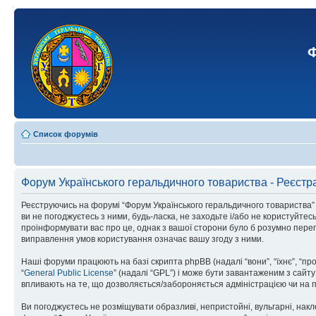
Ф
Список форумів
Форум Українського геральдичного товариства - Реєстр
Реєструючись на форумі “Форум Українського геральдичного товариства” (н
ви не погоджуєтесь з ними, будь-ласка, не заходьте і/або не користуйте
проінформувати вас про це, однак з вашої сторони було б розумно перег
виправлення умов користування означає вашу згоду з ними.
Наші форуми працюють на базі скрипта phpBB (надалі “вони”, “їхнє”, “п
“
General Public License
” (надалі “GPL”) і може бути завантаженим з сайт
впливають на те, що дозволяється/забороняється адміністрацією чи на п
Ви погоджуєтесь не розміщувати образливі, непристойні, вульгарні, накле