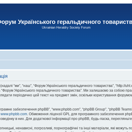
орум Українського геральдичного товарист
Ukrainian Heraldry Society Forum
ація
адалі “ми”, “наш”, “Форум Українського геральдичного товариства”, “http://uht
сь “Форум Українського геральдичного товариства”. Ми залишаємо за собою прав
лядати періодично цей текст на предмет змін, оскільки користування форумом
рограмне забезпечення phpBB”, “www.phpbb.com”, “phpBB Group”, “phpBB Teams”
у
www.phpbb.com
. Обмеження ліцензії GPL для програмного забезпечення phpBB 
оведінку в них. Для додаткової інформації про phpBB, будь-ласка, перегляньт
пницькі, ненависні, погрозливі, порнографічні та інші матеріали, які можуть п