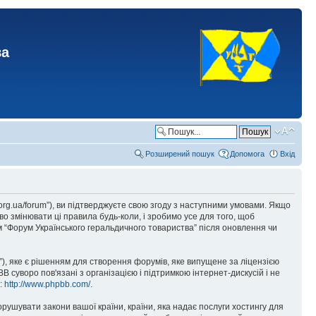
ва
Розширений пошук
Допомога
Вхід
.org.ua/forum”), ви підтверджуєте свою згоду з наступними умовами. Якщо
о змінювати ці правила будь-коли, і зробимо усе для того, щоб
 “Форум Українського геральдичного товариства” після оновлення чи
), яке є рішенням для створення форумів, яке випущене за ліцензією
суворо пов'язані з організацією і підтримкою інтернет-дискусій і не
е:
http://www.phpbb.com/
.
орушувати закони вашої країни, країни, яка надає послуги хостингу для