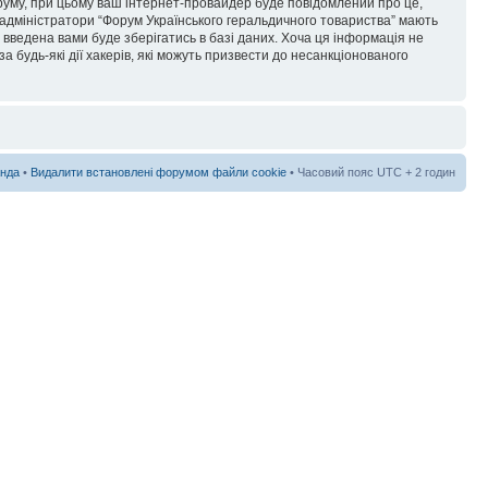
форуму, при цьому ваш інтернет-провайдер буде повідомлений про це,
 адміністратори “Форум Українського геральдичного товариства” мають
я введена вами буде зберігатись в базі даних. Хоча ця інформація не
а будь-які дії хакерів, які можуть призвести до несанкціонованого
нда
•
Видалити встановлені форумом файли cookie
• Часовий пояс UTC + 2 годин