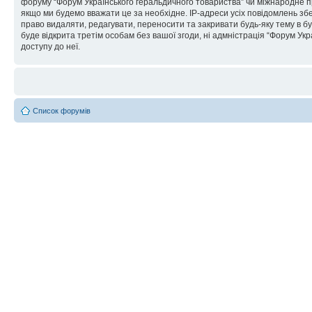
форуму “Форум Українського геральдичного товариства” чи міжнародне пра
якщо ми будемо вважати це за необхідне. IP-адреси усіх повідомлень зб
право видаляти, редагувати, переносити та закривати будь-яку тему в бу
буде відкрита третім особам без вашої згоди, ні адмністрація “Форум Укра
доступу до неї.
Список форумів