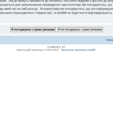
во. Такі дії можуть призвести до негайної і постійної відмови у доступі до 
ерігаються для забезпечення проведення такої політики. Ви погоджуєтесь, що
дь-який час на свій розсуд . Як користувач ви погоджуєтесь, що уся інформаці
їнського геральдичного товариства”, ні phpBB не буде нести відповідальність з
Кома
POWERED_BY
Український переклад © 2005-2007
Українська підтримка phpBB