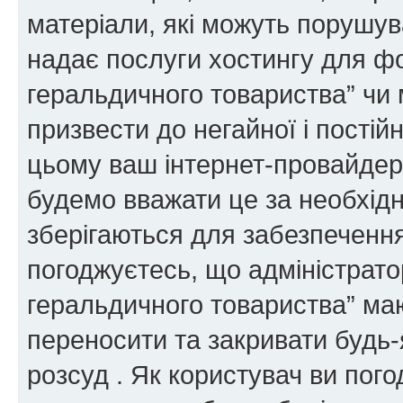
матеріали, які можуть порушува
надає послуги хостингу для ф
геральдичного товариства” чи 
призвести до негайної і постій
цьому ваш інтернет-провайдер
будемо вважати це за необхідн
зберігаються для забезпечення
погоджуєтесь, що адміністрато
геральдичного товариства” ма
переносити та закривати будь-я
розсуд . Як користувач ви пог