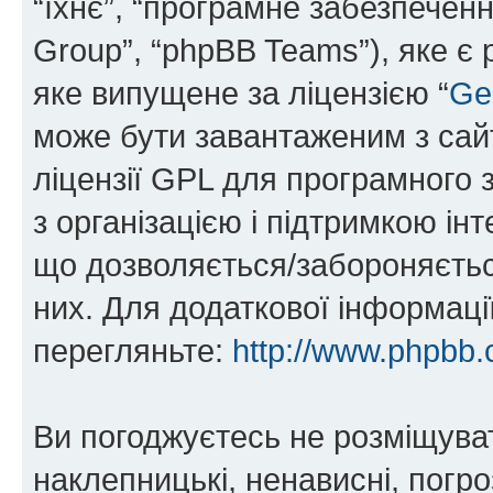
“їхнє”, “програмне забезпечен
Group”, “phpBB Teams”), яке є
яке випущене за ліцензією “
Ge
може бути завантаженим з са
ліцензії GPL для програмного 
з організацією і підтримкою інт
що дозволяється/забороняється
них. Для додаткової інформаці
перегляньте:
http://www.phpbb.
Ви погоджуєтесь не розміщуват
наклепницькі, ненависні, погро