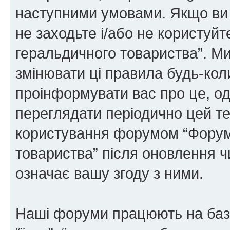
наступними умовами. Якщо ви 
не заходьте і/або не користуй
геральдичного товариства”. М
змінювати ці правила будь-коли
проінформувати вас про це, од
переглядати періодично цей те
користування форумом “Форум
товариства” після оновлення 
означає вашу згоду з ними.
Наші форуми працюють на базі 