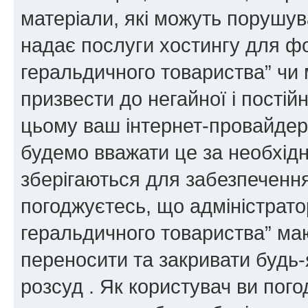
матеріали, які можуть порушува
надає послуги хостингу для ф
геральдичного товариства” чи 
призвести до негайної і постій
цьому ваш інтернет-провайдер
будемо вважати це за необхідн
зберігаються для забезпечення
погоджуєтесь, що адміністрато
геральдичного товариства” ма
переносити та закривати будь-я
розсуд . Як користувач ви пог