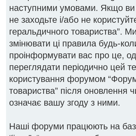
наступними умовами. Якщо ви 
не заходьте і/або не користуй
геральдичного товариства”. М
змінювати ці правила будь-коли
проінформувати вас про це, од
переглядати періодично цей те
користування форумом “Форум
товариства” після оновлення 
означає вашу згоду з ними.
Наші форуми працюють на базі 