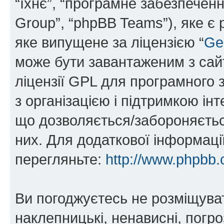
“їхнє”, “програмне забезпечен
Group”, “phpBB Teams”), яке є
яке випущене за ліцензією “
Ge
може бути завантаженим з са
ліцензії GPL для програмного 
з організацією і підтримкою інт
що дозволяється/забороняється
них. Для додаткової інформаці
перегляньте:
http://www.phpbb.
Ви погоджуєтесь не розміщуват
наклепницькі, ненависні, погро