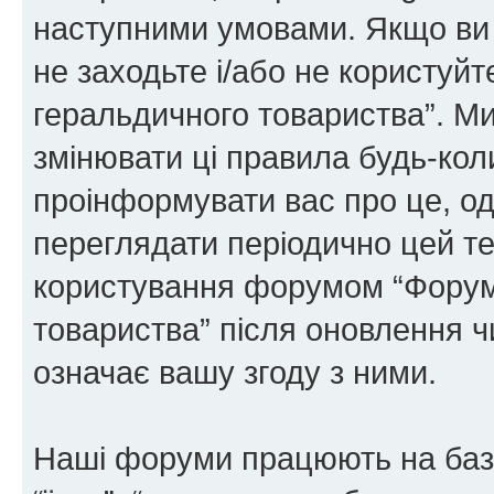
наступними умовами. Якщо ви 
не заходьте і/або не користуй
геральдичного товариства”. М
змінювати ці правила будь-коли
проінформувати вас про це, од
переглядати періодично цей те
користування форумом “Форум
товариства” після оновлення 
означає вашу згоду з ними.
Наші форуми працюють на базі 