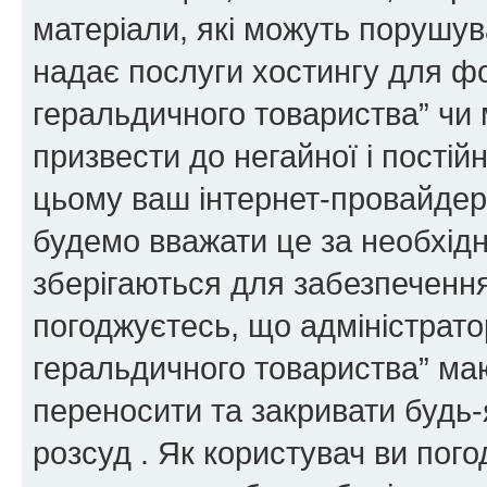
матеріали, які можуть порушува
надає послуги хостингу для ф
геральдичного товариства” чи 
призвести до негайної і постій
цьому ваш інтернет-провайдер
будемо вважати це за необхідн
зберігаються для забезпечення
погоджуєтесь, що адміністрато
геральдичного товариства” ма
переносити та закривати будь-я
розсуд . Як користувач ви пог