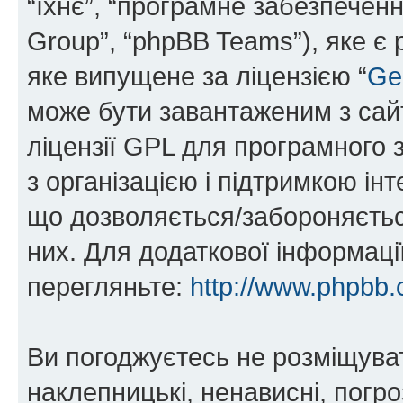
“їхнє”, “програмне забезпечен
Group”, “phpBB Teams”), яке є
яке випущене за ліцензією “
Ge
може бути завантаженим з са
ліцензії GPL для програмного 
з організацією і підтримкою інт
що дозволяється/забороняється
них. Для додаткової інформаці
перегляньте:
http://www.phpbb.
Ви погоджуєтесь не розміщуват
наклепницькі, ненависні, погро