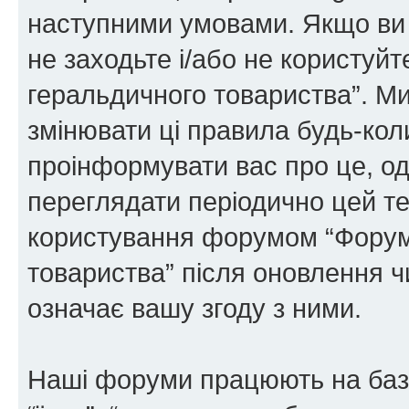
наступними умовами. Якщо ви 
не заходьте і/або не користуй
геральдичного товариства”. М
змінювати ці правила будь-коли
проінформувати вас про це, од
переглядати періодично цей те
користування форумом “Форум
товариства” після оновлення 
означає вашу згоду з ними.
Наші форуми працюють на базі 