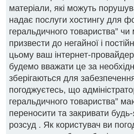
матеріали, які можуть порушува
надає послуги хостингу для ф
геральдичного товариства” чи 
призвести до негайної і постій
цьому ваш інтернет-провайдер
будемо вважати це за необхідн
зберігаються для забезпечення
погоджуєтесь, що адміністрато
геральдичного товариства” ма
переносити та закривати будь-я
розсуд . Як користувач ви пог