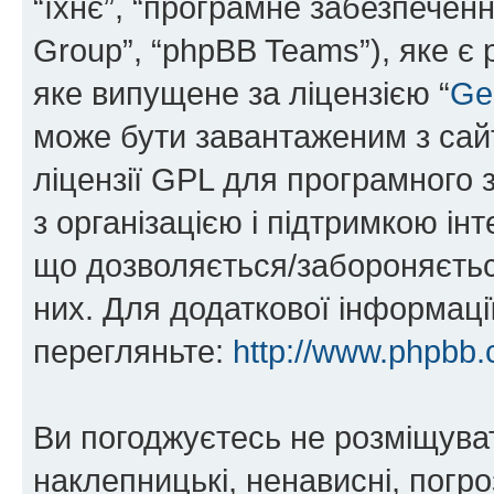
“їхнє”, “програмне забезпечен
Group”, “phpBB Teams”), яке є
яке випущене за ліцензією “
Ge
може бути завантаженим з са
ліцензії GPL для програмного 
з організацією і підтримкою інт
що дозволяється/забороняється
них. Для додаткової інформаці
перегляньте:
http://www.phpbb.
Ви погоджуєтесь не розміщуват
наклепницькі, ненависні, погро