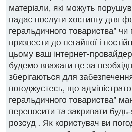
матеріали, які можуть порушува
надає послуги хостингу для ф
геральдичного товариства” чи 
призвести до негайної і постій
цьому ваш інтернет-провайдер
будемо вважати це за необхідн
зберігаються для забезпечення
погоджуєтесь, що адміністрато
геральдичного товариства” ма
переносити та закривати будь-я
розсуд . Як користувач ви пог