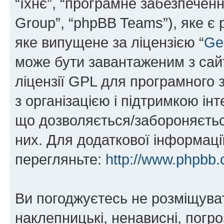
“їхнє”, “програмне забезпечен
Group”, “phpBB Teams”), яке є
яке випущене за ліцензією “
Ge
може бути завантаженим з са
ліцензії GPL для програмного 
з організацією і підтримкою інт
що дозволяється/забороняється
них. Для додаткової інформаці
перегляньте:
http://www.phpbb.
Ви погоджуєтесь не розміщуват
наклепницькі, ненависні, погро