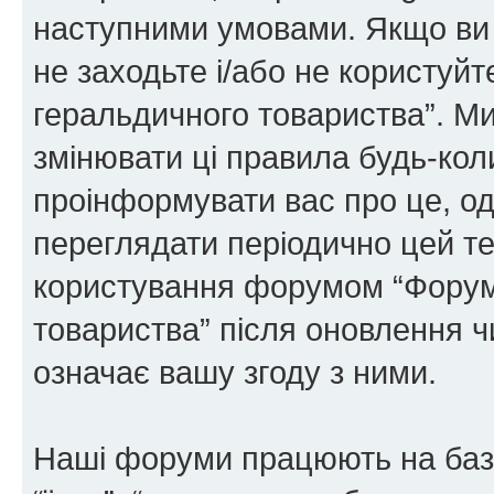
наступними умовами. Якщо ви 
не заходьте і/або не користуй
геральдичного товариства”. М
змінювати ці правила будь-коли
проінформувати вас про це, од
переглядати періодично цей те
користування форумом “Форум
товариства” після оновлення 
означає вашу згоду з ними.
Наші форуми працюють на базі 