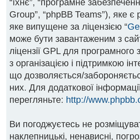
“їхнє”, “програмне забезпечен
Group”, “phpBB Teams”), яке є
яке випущене за ліцензією “
Ge
може бути завантаженим з са
ліцензії GPL для програмного 
з організацією і підтримкою інт
що дозволяється/забороняється
них. Для додаткової інформаці
перегляньте:
http://www.phpbb.
Ви погоджуєтесь не розміщуват
наклепницькі, ненависні, погро