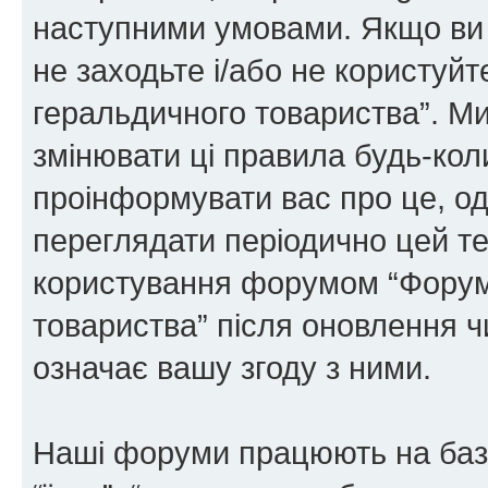
наступними умовами. Якщо ви 
не заходьте і/або не користуй
геральдичного товариства”. М
змінювати ці правила будь-коли
проінформувати вас про це, од
переглядати періодично цей те
користування форумом “Форум
товариства” після оновлення 
означає вашу згоду з ними.
Наші форуми працюють на базі 