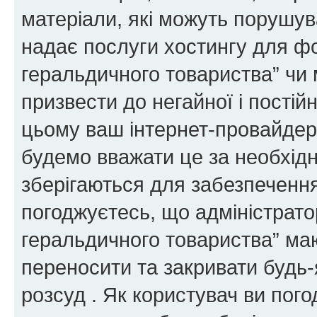
матеріали, які можуть порушува
надає послуги хостингу для ф
геральдичного товариства” чи 
призвести до негайної і постій
цьому ваш інтернет-провайдер
будемо вважати це за необхідн
зберігаються для забезпечення
погоджуєтесь, що адміністрато
геральдичного товариства” ма
переносити та закривати будь-я
розсуд . Як користувач ви пог