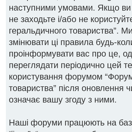
наступними умовами. Якщо ви 
не заходьте і/або не користуй
геральдичного товариства”. М
змінювати ці правила будь-коли
проінформувати вас про це, од
переглядати періодично цей те
користування форумом “Форум
товариства” після оновлення 
означає вашу згоду з ними.
Наші форуми працюють на базі 