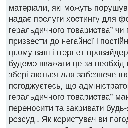
матеріали, які можуть порушува
надає послуги хостингу для ф
геральдичного товариства” чи 
призвести до негайної і постій
цьому ваш інтернет-провайдер
будемо вважати це за необхідн
зберігаються для забезпечення
погоджуєтесь, що адміністрато
геральдичного товариства” ма
переносити та закривати будь-я
розсуд . Як користувач ви пог