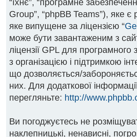
“їхнє”, “програмне забезпечен
Group”, “phpBB Teams”), яке є
яке випущене за ліцензією “
Ge
може бути завантаженим з са
ліцензії GPL для програмного 
з організацією і підтримкою інт
що дозволяється/забороняється
них. Для додаткової інформаці
перегляньте:
http://www.phpbb.
Ви погоджуєтесь не розміщуват
наклепницькі, ненависні, погро